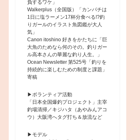
負するワケ」
Walkerplus（全国版）「カンパチは
1日に塩ラーメン17杯分食べる!?釣
りガールのイラスト魚図鑑が大人
気」
Canon itoshino 好きをかたちに「巨
大魚のためなら何のその。釣りガー
ル高本さんの華麗な釣り人生。」
Ocean Newsletter 第525号「釣りを
持続的に楽しむための制度と課題」
寄稿
▶︎ボランティア活動
「日本全国爆釣プロジェクト」主宰
釣場清掃／キジハタ（あやみんアコ
ウ）大阪湾へタグ打ち＆放流など
▶︎モデル