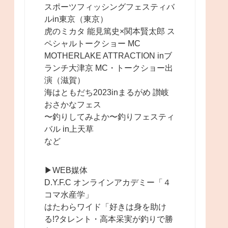
スポーツフィッシングフェスティバ
ルin東京（東京）
虎のミカタ 能見篤史×関本賢太郎 ス
ペシャルトークショー MC
MOTHERLAKE ATTRACTION inブ
ランチ大津京 MC・トークショー出
演（滋賀）
海はともだち2023inまるがめ 讃岐
おさかなフェス
〜釣りしてみよか〜釣りフェスティ
バル in上天草
など
▶︎WEB媒体
D.Y.F.C オンラインアカデミー「４
コマ水産学」
はたわらワイド「好きは身を助け
る!?タレント・高本采実が釣りで勝