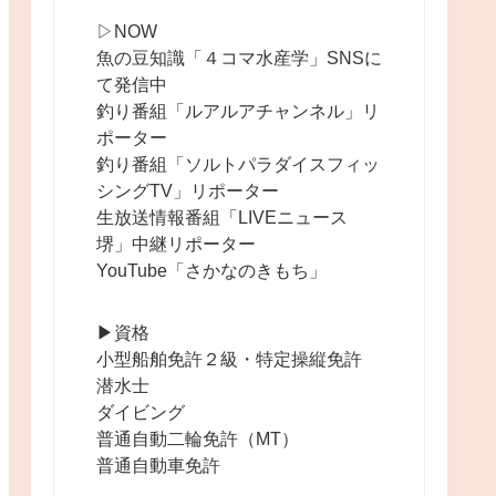
▷NOW
魚の豆知識「４コマ水産学」SNSに
て発信中
釣り番組「ルアルアチャンネル」リ
ポーター
釣り番組「ソルトパラダイスフィッ
シングTV」リポーター
生放送情報番組「LIVEニュース
堺」中継リポーター
YouTube「さかなのきもち」
▶︎資格
小型船舶免許２級・特定操縦免許
潜水士
ダイビング
普通自動二輪免許（MT）
普通自動車免許