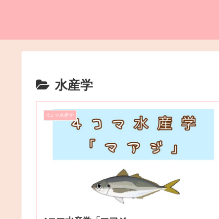
水産学
4コマ水産学