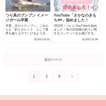
つり具のブンブン イメー
YouTube「さかなのきも
ジガール卒業
ち🐟」始めました！
卒業＿次のステップへ。これか
2022年！ついにYouTubeを始め
らも「釣りタレント」として業
ました！魚の豆知識や釣りに関
界を盛り上げていけるよう活動
するコンテンツをお届けするチ
を広げ続けて参ります。
ャンネルです！みてね！
2022.02.01
2022.01.08
次のページ
次
1
2
6
へ