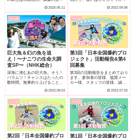
下で奮闘の末、見えたその魚の
果たして結果はいかに！？是非
2025.05.11
2022.09.08
姿は...
記事をご覧ください！
その他
その他
巨大魚＆幻の魚を追
第3回「日本全国爆釣プロ
え！〜ナニワの生命大調
ジェクト」活動報告&第4
査SP〜（NHK総合）
回募集
深海に潜むあの巨大魚。そう！
第3回の活動報告をまとめており
バラムツ！チャンスはたったの
ます。参加者の皆様、協賛メー
数時間。無事釣り上げることは
カー様、スタッフの皆様、誠に
できたのか！？・・・ナニワの
ありがとうございます！
2022.09.03
2022.07.03
生命大調査！
その他
その他
第2回「日本全国爆釣プロ
第1回「日本全国爆釣プロ