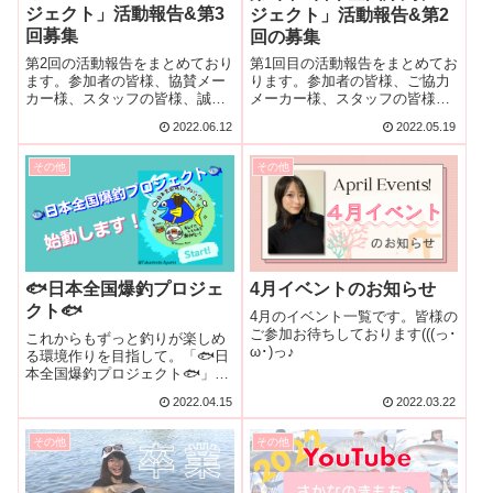
ジェクト」活動報告&第3
ジェクト」活動報告&第2
回募集
回の募集
第2回の活動報告をまとめており
第1回目の活動報告をまとめてお
ます。参加者の皆様、協賛メー
ります。参加者の皆様、ご協力
カー様、スタッフの皆様、誠に
メーカー様、スタッフの皆様、
ありがとうございます！
本当にありがとうございます！
2022.06.12
2022.05.19
その他
その他
🐟日本全国爆釣プロジェ
4月イベントのお知らせ
クト🐟
4月のイベント一覧です。皆様の
ご参加お待ちしております(((っ･
これからもずっと釣りが楽しめ
ω･)っ♪
る環境作りを目指して。「🐟日
本全国爆釣プロジェクト🐟」ス
タートします！
2022.04.15
2022.03.22
その他
その他