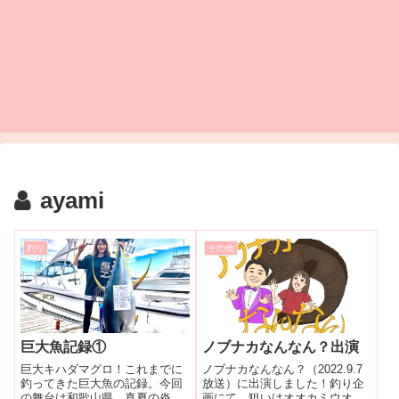
ayami
釣り
その他
巨大魚記録①
ノブナカなんなん？出演
巨大キハダマグロ！これまでに
ノブナカなんなん？（2022.9.7
釣ってきた巨大魚の記録。今回
放送）に出演しました！釣り企
の舞台は和歌山県。真夏の炎天
画にて、狙いはオオカミウオ！