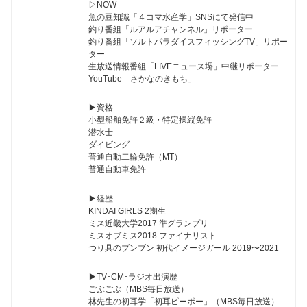
▷NOW
魚の豆知識「４コマ水産学」SNSにて発信中
釣り番組「ルアルアチャンネル」リポーター
釣り番組「ソルトパラダイスフィッシングTV」リポー
ター
生放送情報番組「LIVEニュース堺」中継リポーター
YouTube「さかなのきもち」
▶︎資格
小型船舶免許２級・特定操縦免許
潜水士
ダイビング
普通自動二輪免許（MT）
普通自動車免許
▶︎経歴
KINDAI GIRLS 2期生
ミス近畿大学2017 準グランプリ
ミスオブミス2018 ファイナリスト
つり具のブンブン 初代イメージガール 2019〜2021
▶︎TV･CM･ラジオ出演歴
ごぶごぶ（MBS毎日放送）
林先生の初耳学「初耳ピーポー」（MBS毎日放送）