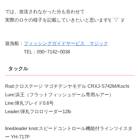
では、放送されなかった分も合わせて
実際のロケの様子を記載していきたいと思います\( ˙▽˙ )/
遊漁船：
フィッシングガイドサービス マジック
TEL：090−7142−0038
タックル
Rod:クロステージ マゴチテンヤモデル CRXJ-S742M/Kochi
Lure:浜王（フラットフィッシュゲーム専用ルアー）
Line:弾丸ブレイド0.6号
Leader:弾丸フロロリーダー12lb
line&leader knot:スピードコントロール機能付ラインツイスタ
ー YH-717P