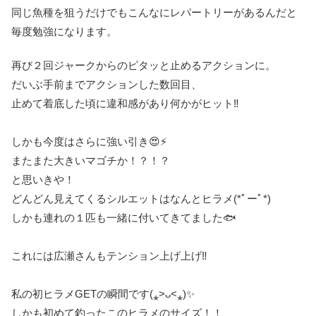
同じ魚種を狙うだけでもこんなにレパートリーがあるんだと
毎度勉強になります。
再び２回ジャークからのピタッと止めるアクションに。
だいぶ手前までアクションした数回目、
止めて着底した頃に違和感があり何かがヒット‼️
しかも今度はさらに強い引き😍⚡️
またまた大きいマゴチか！？！？
と思いきや！
どんどん見えてくるシルエットはなんとヒラメ(*ﾟーﾟ*)
しかも連れの１匹も一緒に付いてきてました🐟
これには広瀬さんもテンション上げ上げ‼️
私の初ヒラメGETの瞬間です(⁎˃ᴗ˂⁎)✨
しかも初めて釣ったこのヒラメのサイズ！！