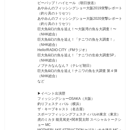
ビーバップ！ハイヒール （朝日放送）
あやみんのフィッシングショー大阪2019突撃レポート
（釣り具のトリセツ）
あやみんのフィッシングショー大阪2020突撃レポート
（釣り具のトリセツ）
巨大魚&幻の魚を追え！〜大阪湾の魚を大調査！〜
（NHK総合）
巨大魚&幻の魚を追え！「ナニワの魚を大調査！」
（NHK総合）
Hello!RADIO CITY（FMラジオ）
巨大魚&幻の魚を追え！「ナニワの生命大調査SP」
（NHK総合）
ノブナカなんなん？（テレビ朝日）
巨大魚&幻の魚を追え！ナニワの魚を大調査 第４弾
（NHK総合）
など
▶︎イベント出演歴
フィッシングショーOSAKA（大阪）
釣りフェスティバル（横浜）
ザ・キープキャスト（名古屋）
スポーツフィッシングフェスティバルin東京（東京）
虎のミカタ 能見篤史×関本賢太郎 スペシャルトークシ
ョー MC