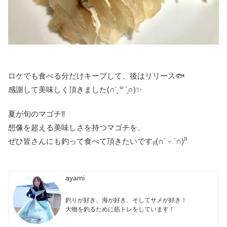
ロケでも食べる分だけキープして、後はリリース🐟
感謝して美味しく頂きました(∩´͈ ᐜ `͈∩)✨
夏が旬のマゴチ‼️
想像を超える美味しさを持つマゴチを、
ぜひ皆さんにも釣って食べて頂きたいです₍₍(∩´ ᵕ `∩)⁾⁾
ayami
釣りが好き、海が好き、そしてサメが好き！
大物を釣るために筋トレをしています！