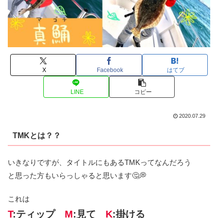
X
Facebook
はてブ
LINE
コピー
2020.07.29
TMKとは？？
いきなりですが、タイトルにもあるTMKってなんだろう
と思った方もいらっしゃると思います🤔💭
これは
T
:ティップ
M
:見て
K
:掛ける