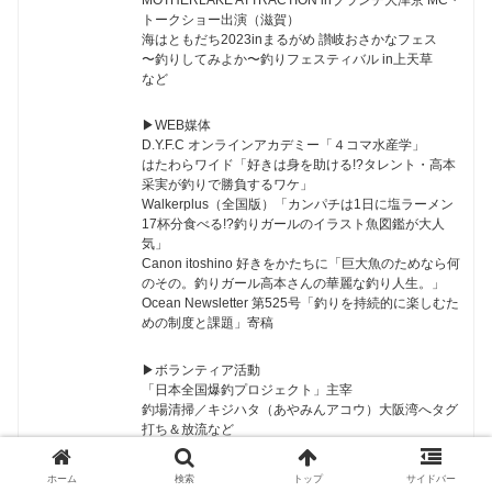
MOTHERLAKE ATTRACTION inブランチ大津京 MC・
トークショー出演（滋賀）
海はともだち2023inまるがめ 讃岐おさかなフェス
〜釣りしてみよか〜釣りフェスティバル in上天草
など
▶︎WEB媒体
D.Y.F.C オンラインアカデミー「４コマ水産学」
はたわらワイド「好きは身を助ける!?タレント・高本
采実が釣りで勝負するワケ」
Walkerplus（全国版）「カンパチは1日に塩ラーメン
17杯分食べる!?釣りガールのイラスト魚図鑑が大人
気」
Canon itoshino 好きをかたちに「巨大魚のためなら何
のその。釣りガール高本さんの華麗な釣り人生。」
Ocean Newsletter 第525号「釣りを持続的に楽しむた
めの制度と課題」寄稿
▶︎ボランティア活動
「日本全国爆釣プロジェクト」主宰
釣場清掃／キジハタ（あやみんアコウ）大阪湾へタグ
打ち＆放流など
▶︎モデル
ホーム
検索
トップ
サイドバー