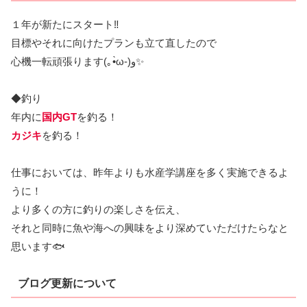
１年が新たにスタート‼️
目標やそれに向けたプランも立て直したので
心機一転頑張ります(｡•̀ω-)و✨
◆釣り
年内に
国内GT
を釣る！
カジキ
を釣る！
仕事においては、昨年よりも水産学講座を多く実施できるよ
うに！
より多くの方に釣りの楽しさを伝え、
それと同時に魚や海への興味をより深めていただけたらなと
思います🐟
ブログ更新について