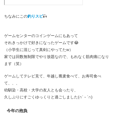
ちなみにこの
釣りスピ
🎣
ゲームセンターのコインゲームにもあって
それきっかけで好きになったゲームです😂
（小学生に混じって真剣にやってたw）
家では回数無制限でやり放題なので、もれなく筋肉痛になり
ます（笑）
ゲームしてテレビ見て、年越し蕎麦食べて、お寿司食べ
て、、、
幼馴染・高校・大学の友人とも会ったり、
久しぶりにすごくゆっくりと過ごしました(∩´ ᵕ `∩)
今年の抱負