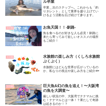
ル卒業
卒業＿次のステップへ。これからも「釣
りタレント」として業界を盛り上げてい
けるよう活動を広げ続けて参ります。
お魚天国！！-釧路-
その他
魚を食べるのが好きな人も必見！釧路に
来たら寄ってみて欲しいオススメの場所
もご紹介！
水族館の楽しみ方（くしろ水族館
その他
ぷくぷく）
水族館にはどんな世界が広がっているの
か、私なりの視点や楽しみ方をご紹介🐟
巨大魚&幻の魚を追え！〜大阪湾
その他
の魚を大調査〜
厳しい状況の中、大阪湾でナナマルに挑
む！ナナマルとは一体！？果たして奇跡
は起きるのか！？