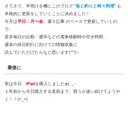
さてさて、年明けを機にこのブログ ”
魚と釣りと時々料理
” も
本格的に更新をしていくことに決めました✨
今月は
平日：月〜金
、週５記事 のペースで更新していくの
で、
是非毎日の出勤・通学などの電車移動時や空き時間、
週末の休日釣行に向けての情報収集に
読んでいただけたらなと思います(^^)✨
最後に
実は今日、
iPad
を購入しましたφ(･_･
１年前から今日購入する直前まで、買うか迷い続けてようや
く！！(>_<)