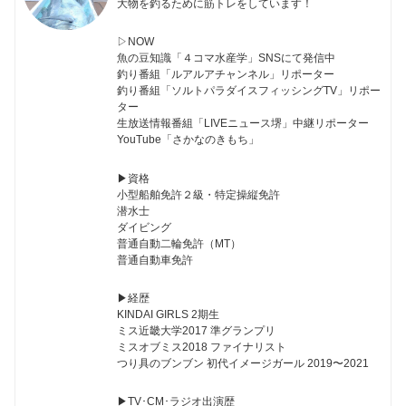
大物を釣るために筋トレをしています！
▷NOW
魚の豆知識「４コマ水産学」SNSにて発信中
釣り番組「ルアルアチャンネル」リポーター
釣り番組「ソルトパラダイスフィッシングTV」リポー
ター
生放送情報番組「LIVEニュース堺」中継リポーター
YouTube「さかなのきもち」
▶︎資格
小型船舶免許２級・特定操縦免許
潜水士
ダイビング
普通自動二輪免許（MT）
普通自動車免許
▶︎経歴
KINDAI GIRLS 2期生
ミス近畿大学2017 準グランプリ
ミスオブミス2018 ファイナリスト
つり具のブンブン 初代イメージガール 2019〜2021
▶︎TV･CM･ラジオ出演歴