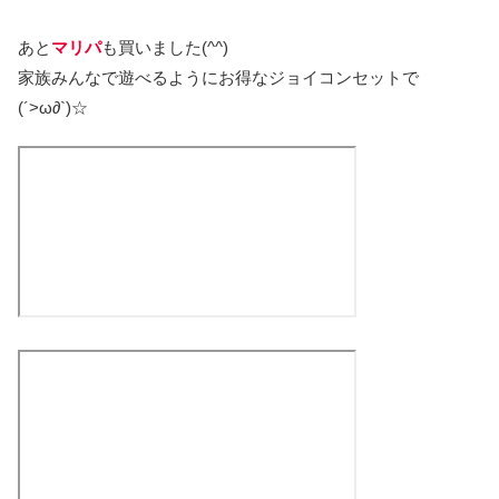
あと
マリパ
も買いました(^^)
家族みんなで遊べるようにお得なジョイコンセットで
(´>ω∂`)☆