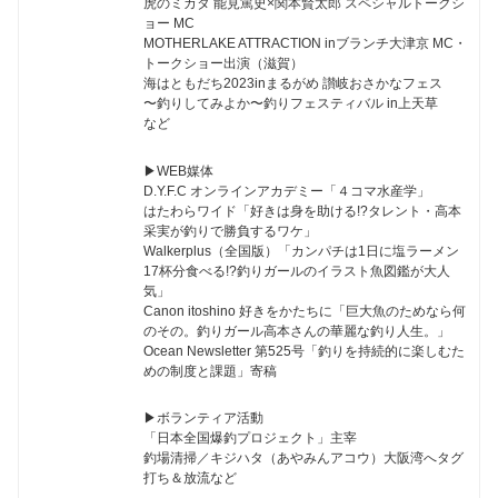
虎のミカタ 能見篤史×関本賢太郎 スペシャルトークシ
ョー MC
MOTHERLAKE ATTRACTION inブランチ大津京 MC・
トークショー出演（滋賀）
海はともだち2023inまるがめ 讃岐おさかなフェス
〜釣りしてみよか〜釣りフェスティバル in上天草
など
▶︎WEB媒体
D.Y.F.C オンラインアカデミー「４コマ水産学」
はたわらワイド「好きは身を助ける!?タレント・高本
采実が釣りで勝負するワケ」
Walkerplus（全国版）「カンパチは1日に塩ラーメン
17杯分食べる!?釣りガールのイラスト魚図鑑が大人
気」
Canon itoshino 好きをかたちに「巨大魚のためなら何
のその。釣りガール高本さんの華麗な釣り人生。」
Ocean Newsletter 第525号「釣りを持続的に楽しむた
めの制度と課題」寄稿
▶︎ボランティア活動
「日本全国爆釣プロジェクト」主宰
釣場清掃／キジハタ（あやみんアコウ）大阪湾へタグ
打ち＆放流など