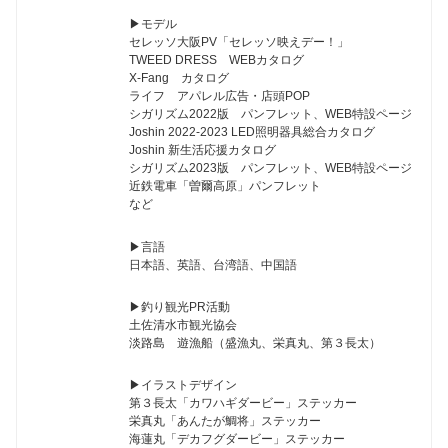
▶︎モデル
セレッソ大阪PV「セレッソ映えデー！」
TWEED DRESS WEBカタログ
X-Fang カタログ
ライフ アパレル広告・店頭POP
シガリズム2022版 パンフレット、WEB特設ページ
Joshin 2022-2023 LED照明器具総合カタログ
Joshin 新生活応援カタログ
シガリズム2023版 パンフレット、WEB特設ページ
近鉄電車「曽爾高原」パンフレット
など
▶︎言語
日本語、英語、台湾語、中国語
▶︎釣り観光PR活動
土佐清水市観光協会
淡路島 遊漁船（盛漁丸、栄真丸、第３長太）
▶︎イラストデザイン
第３長太「カワハギダービー」ステッカー
栄真丸「あんたが鯛将」ステッカー
海蓮丸「デカフグダービー」ステッカー