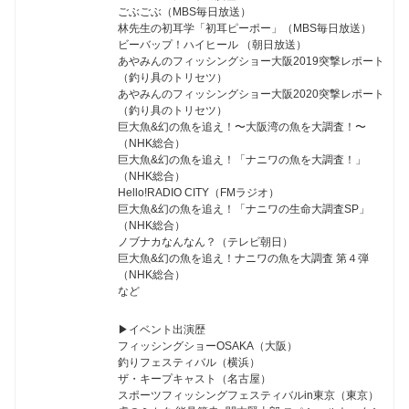
ごぶごぶ（MBS毎日放送）
林先生の初耳学「初耳ピーポー」（MBS毎日放送）
ビーバップ！ハイヒール （朝日放送）
あやみんのフィッシングショー大阪2019突撃レポート
（釣り具のトリセツ）
あやみんのフィッシングショー大阪2020突撃レポート
（釣り具のトリセツ）
巨大魚&幻の魚を追え！〜大阪湾の魚を大調査！〜
（NHK総合）
巨大魚&幻の魚を追え！「ナニワの魚を大調査！」
（NHK総合）
Hello!RADIO CITY（FMラジオ）
巨大魚&幻の魚を追え！「ナニワの生命大調査SP」
（NHK総合）
ノブナカなんなん？（テレビ朝日）
巨大魚&幻の魚を追え！ナニワの魚を大調査 第４弾
（NHK総合）
など
▶︎イベント出演歴
フィッシングショーOSAKA（大阪）
釣りフェスティバル（横浜）
ザ・キープキャスト（名古屋）
スポーツフィッシングフェスティバルin東京（東京）