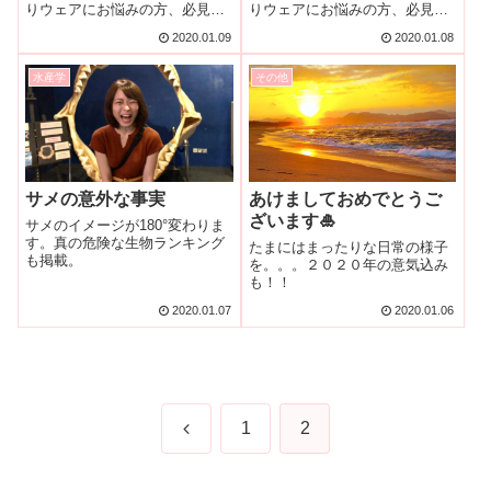
りウェアにお悩みの方、必見で
りウェアにお悩みの方、必見で
す！後編：outer,other
す！前編：
2020.01.09
2020.01.08
underwear,tops,bottoms
水産学
その他
サメの意外な事実
あけましておめでとうご
ざいます🎍
サメのイメージが180°変わりま
す。真の危険な生物ランキング
たまにはまったりな日常の様子
も掲載。
を。。。２０２０年の意気込み
も！！
2020.01.07
2020.01.06
前
1
2
へ