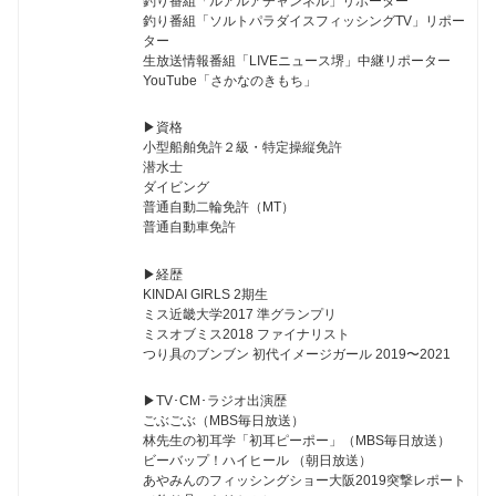
釣り番組「ルアルアチャンネル」リポーター
釣り番組「ソルトパラダイスフィッシングTV」リポー
ター
生放送情報番組「LIVEニュース堺」中継リポーター
YouTube「さかなのきもち」
▶︎資格
小型船舶免許２級・特定操縦免許
潜水士
ダイビング
普通自動二輪免許（MT）
普通自動車免許
▶︎経歴
KINDAI GIRLS 2期生
ミス近畿大学2017 準グランプリ
ミスオブミス2018 ファイナリスト
つり具のブンブン 初代イメージガール 2019〜2021
▶︎TV･CM･ラジオ出演歴
ごぶごぶ（MBS毎日放送）
林先生の初耳学「初耳ピーポー」（MBS毎日放送）
ビーバップ！ハイヒール （朝日放送）
あやみんのフィッシングショー大阪2019突撃レポート