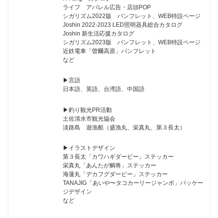
ライフ アパレル広告・店頭POP
シガリズム2022版 パンフレット、WEB特設ページ
Joshin 2022-2023 LED照明器具総合カタログ
Joshin 新生活応援カタログ
シガリズム2023版 パンフレット、WEB特設ページ
近鉄電車「曽爾高原」パンフレット
など
▶︎言語
日本語、英語、台湾語、中国語
▶︎釣り観光PR活動
土佐清水市観光協会
淡路島 遊漁船（盛漁丸、栄真丸、第３長太）
▶︎イラストデザイン
第３長太「カワハギダービー」ステッカー
栄真丸「あんたが鯛将」ステッカー
海蓮丸「デカフグダービー」ステッカー
TANAJIG「あいや〜タコカーリージャンボ」パッケー
ジデザイン
など