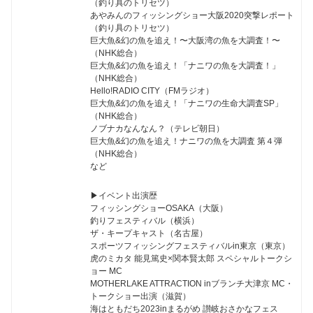
（釣り具のトリセツ）
あやみんのフィッシングショー大阪2020突撃レポート
（釣り具のトリセツ）
巨大魚&幻の魚を追え！〜大阪湾の魚を大調査！〜
（NHK総合）
巨大魚&幻の魚を追え！「ナニワの魚を大調査！」
（NHK総合）
Hello!RADIO CITY（FMラジオ）
巨大魚&幻の魚を追え！「ナニワの生命大調査SP」
（NHK総合）
ノブナカなんなん？（テレビ朝日）
巨大魚&幻の魚を追え！ナニワの魚を大調査 第４弾
（NHK総合）
など
▶︎イベント出演歴
フィッシングショーOSAKA（大阪）
釣りフェスティバル（横浜）
ザ・キープキャスト（名古屋）
スポーツフィッシングフェスティバルin東京（東京）
虎のミカタ 能見篤史×関本賢太郎 スペシャルトークシ
ョー MC
MOTHERLAKE ATTRACTION inブランチ大津京 MC・
トークショー出演（滋賀）
海はともだち2023inまるがめ 讃岐おさかなフェス