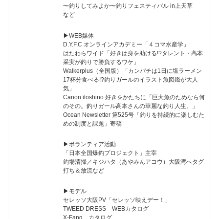
〜釣りしてみよか〜釣りフェスティバル in上天草
など
▶︎WEB媒体
D.Y.F.C オンラインアカデミー「４コマ水産学」
はたわらワイド「好きは身を助ける!?タレント・高本
采実が釣りで勝負するワケ」
Walkerplus（全国版）「カンパチは1日に塩ラーメン
17杯分食べる!?釣りガールのイラスト魚図鑑が大人
気」
Canon itoshino 好きをかたちに「巨大魚のためなら何
のその。釣りガール高本さんの華麗な釣り人生。」
Ocean Newsletter 第525号「釣りを持続的に楽しむた
めの制度と課題」寄稿
▶︎ボランティア活動
「日本全国爆釣プロジェクト」主宰
釣場清掃／キジハタ（あやみんアコウ）大阪湾へタグ
打ち＆放流など
▶︎モデル
セレッソ大阪PV「セレッソ映えデー！」
TWEED DRESS WEBカタログ
X-Fang カタログ