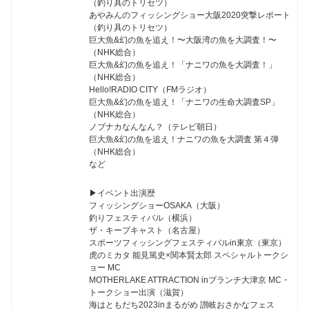
（釣り具のトリセツ）
あやみんのフィッシングショー大阪2020突撃レポート
（釣り具のトリセツ）
巨大魚&幻の魚を追え！〜大阪湾の魚を大調査！〜
（NHK総合）
巨大魚&幻の魚を追え！「ナニワの魚を大調査！」
（NHK総合）
Hello!RADIO CITY（FMラジオ）
巨大魚&幻の魚を追え！「ナニワの生命大調査SP」
（NHK総合）
ノブナカなんなん？（テレビ朝日）
巨大魚&幻の魚を追え！ナニワの魚を大調査 第４弾
（NHK総合）
など
▶︎イベント出演歴
フィッシングショーOSAKA（大阪）
釣りフェスティバル（横浜）
ザ・キープキャスト（名古屋）
スポーツフィッシングフェスティバルin東京（東京）
虎のミカタ 能見篤史×関本賢太郎 スペシャルトークシ
ョー MC
MOTHERLAKE ATTRACTION inブランチ大津京 MC・
トークショー出演（滋賀）
海はともだち2023inまるがめ 讃岐おさかなフェス