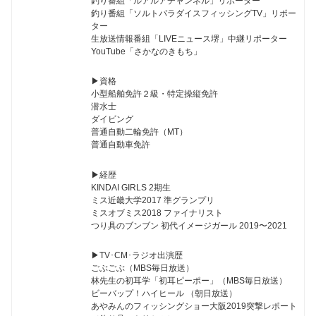
釣り番組「ルアルアチャンネル」リポーター
釣り番組「ソルトパラダイスフィッシングTV」リポー
ター
生放送情報番組「LIVEニュース堺」中継リポーター
YouTube「さかなのきもち」
▶︎資格
小型船舶免許２級・特定操縦免許
潜水士
ダイビング
普通自動二輪免許（MT）
普通自動車免許
▶︎経歴
KINDAI GIRLS 2期生
ミス近畿大学2017 準グランプリ
ミスオブミス2018 ファイナリスト
つり具のブンブン 初代イメージガール 2019〜2021
▶︎TV･CM･ラジオ出演歴
ごぶごぶ（MBS毎日放送）
林先生の初耳学「初耳ピーポー」（MBS毎日放送）
ビーバップ！ハイヒール （朝日放送）
あやみんのフィッシングショー大阪2019突撃レポート