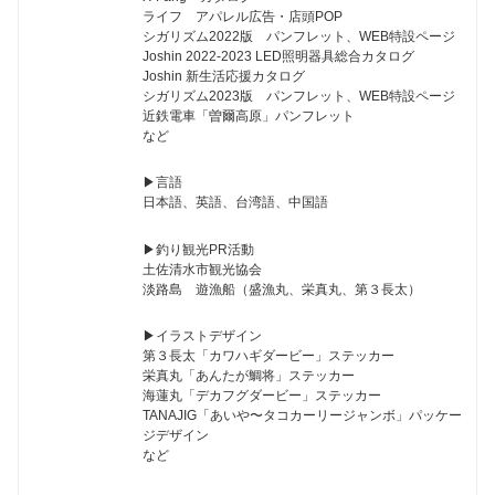
ライフ アパレル広告・店頭POP
シガリズム2022版 パンフレット、WEB特設ページ
Joshin 2022-2023 LED照明器具総合カタログ
Joshin 新生活応援カタログ
シガリズム2023版 パンフレット、WEB特設ページ
近鉄電車「曽爾高原」パンフレット
など
▶︎言語
日本語、英語、台湾語、中国語
▶︎釣り観光PR活動
土佐清水市観光協会
淡路島 遊漁船（盛漁丸、栄真丸、第３長太）
▶︎イラストデザイン
第３長太「カワハギダービー」ステッカー
栄真丸「あんたが鯛将」ステッカー
海蓮丸「デカフグダービー」ステッカー
TANAJIG「あいや〜タコカーリージャンボ」パッケー
ジデザイン
など