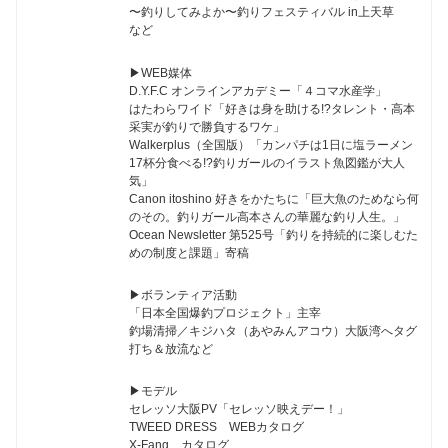
〜釣りしてみよか〜釣りフェスティバル in上天草
など
▶︎WEB媒体
D.Y.F.C オンラインアカデミー「４コマ水産学」
はたわらワイド「好きは身を助ける!?タレント・高本
采実が釣りで勝負するワケ」
Walkerplus（全国版）「カンパチは1日に塩ラーメン
17杯分食べる!?釣りガールのイラスト魚図鑑が大人
気」
Canon itoshino 好きをかたちに「巨大魚のためなら何
のその。釣りガール高本さんの華麗な釣り人生。」
Ocean Newsletter 第525号「釣りを持続的に楽しむた
めの制度と課題」寄稿
▶︎ボランティア活動
「日本全国爆釣プロジェクト」主宰
釣場清掃／キジハタ（あやみんアコウ）大阪湾へタグ
打ち＆放流など
▶︎モデル
セレッソ大阪PV「セレッソ映えデー！」
TWEED DRESS WEBカタログ
X-Fang カタログ