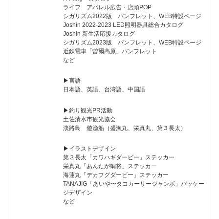
ライフ アパレル広告・店頭POP
シガリズム2022版 パンフレット、WEB特設ページ
Joshin 2022-2023 LED照明器具総合カタログ
Joshin 新生活応援カタログ
シガリズム2023版 パンフレット、WEB特設ページ
近鉄電車「曽爾高原」パンフレット
など
▶︎言語
日本語、英語、台湾語、中国語
▶︎釣り観光PR活動
土佐清水市観光協会
淡路島 遊漁船（盛漁丸、栄真丸、第３長太）
▶︎イラストデザイン
第３長太「カワハギダービー」ステッカー
栄真丸「あんたが鯛将」ステッカー
海蓮丸「デカフグダービー」ステッカー
TANAJIG「あいや〜タコカーリージャンボ」パッケー
ジデザイン
など