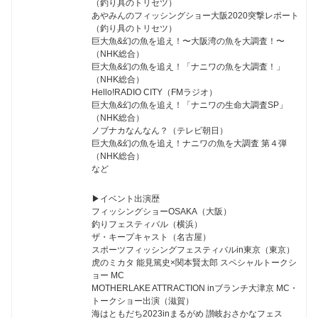
（釣り具のトリセツ）
あやみんのフィッシングショー大阪2020突撃レポート
（釣り具のトリセツ）
巨大魚&幻の魚を追え！〜大阪湾の魚を大調査！〜
（NHK総合）
巨大魚&幻の魚を追え！「ナニワの魚を大調査！」
（NHK総合）
Hello!RADIO CITY（FMラジオ）
巨大魚&幻の魚を追え！「ナニワの生命大調査SP」
（NHK総合）
ノブナカなんなん？（テレビ朝日）
巨大魚&幻の魚を追え！ナニワの魚を大調査 第４弾
（NHK総合）
など
▶︎イベント出演歴
フィッシングショーOSAKA（大阪）
釣りフェスティバル（横浜）
ザ・キープキャスト（名古屋）
スポーツフィッシングフェスティバルin東京（東京）
虎のミカタ 能見篤史×関本賢太郎 スペシャルトークシ
ョー MC
MOTHERLAKE ATTRACTION inブランチ大津京 MC・
トークショー出演（滋賀）
海はともだち2023inまるがめ 讃岐おさかなフェス