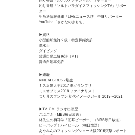
釣り番組「ルアルアチャンネル」リポーター
釣り番組「ソルトパラダイスフィッシングTV」リポー
ター
生放送情報番組「LIVEニュース堺」中継リポーター
YouTube「さかなのきもち」
▶︎資格
小型船舶免許２級・特定操縦免許
潜水士
ダイビング
普通自動二輪免許（MT）
普通自動車免許
▶︎経歴
KINDAI GIRLS 2期生
ミス近畿大学2017 準グランプリ
ミスオブミス2018 ファイナリスト
つり具のブンブン 初代イメージガール 2019〜2021
▶︎TV･CM･ラジオ出演歴
ごぶごぶ（MBS毎日放送）
林先生の初耳学「初耳ピーポー」（MBS毎日放送）
ビーバップ！ハイヒール （朝日放送）
あやみんのフィッシングショー大阪2019突撃レポート