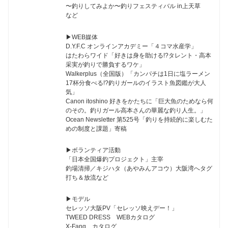
〜釣りしてみよか〜釣りフェスティバル in上天草
など
▶︎WEB媒体
D.Y.F.C オンラインアカデミー「４コマ水産学」
はたわらワイド「好きは身を助ける!?タレント・高本
采実が釣りで勝負するワケ」
Walkerplus（全国版）「カンパチは1日に塩ラーメン
17杯分食べる!?釣りガールのイラスト魚図鑑が大人
気」
Canon itoshino 好きをかたちに「巨大魚のためなら何
のその。釣りガール高本さんの華麗な釣り人生。」
Ocean Newsletter 第525号「釣りを持続的に楽しむた
めの制度と課題」寄稿
▶︎ボランティア活動
「日本全国爆釣プロジェクト」主宰
釣場清掃／キジハタ（あやみんアコウ）大阪湾へタグ
打ち＆放流など
▶︎モデル
セレッソ大阪PV「セレッソ映えデー！」
TWEED DRESS WEBカタログ
X-Fang カタログ