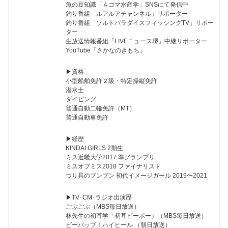
魚の豆知識「４コマ水産学」SNSにて発信中
釣り番組「ルアルアチャンネル」リポーター
釣り番組「ソルトパラダイスフィッシングTV」リポー
ター
生放送情報番組「LIVEニュース堺」中継リポーター
YouTube「さかなのきもち」
▶︎資格
小型船舶免許２級・特定操縦免許
潜水士
ダイビング
普通自動二輪免許（MT）
普通自動車免許
▶︎経歴
KINDAI GIRLS 2期生
ミス近畿大学2017 準グランプリ
ミスオブミス2018 ファイナリスト
つり具のブンブン 初代イメージガール 2019〜2021
▶︎TV･CM･ラジオ出演歴
ごぶごぶ（MBS毎日放送）
林先生の初耳学「初耳ピーポー」（MBS毎日放送）
ビーバップ！ハイヒール （朝日放送）