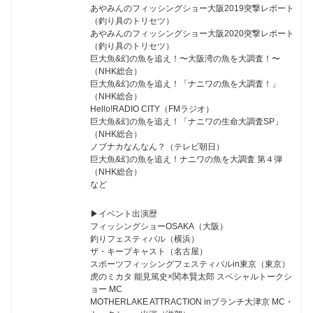
あやみんのフィッシングショー大阪2019突撃レポート
（釣り具のトリセツ）
あやみんのフィッシングショー大阪2020突撃レポート
（釣り具のトリセツ）
巨大魚&幻の魚を追え！〜大阪湾の魚を大調査！〜
（NHK総合）
巨大魚&幻の魚を追え！「ナニワの魚を大調査！」
（NHK総合）
Hello!RADIO CITY（FMラジオ）
巨大魚&幻の魚を追え！「ナニワの生命大調査SP」
（NHK総合）
ノブナカなんなん？（テレビ朝日）
巨大魚&幻の魚を追え！ナニワの魚を大調査 第４弾
（NHK総合）
など
▶︎イベント出演歴
フィッシングショーOSAKA（大阪）
釣りフェスティバル（横浜）
ザ・キープキャスト（名古屋）
スポーツフィッシングフェスティバルin東京（東京）
虎のミカタ 能見篤史×関本賢太郎 スペシャルトークシ
ョー MC
MOTHERLAKE ATTRACTION inブランチ大津京 MC・