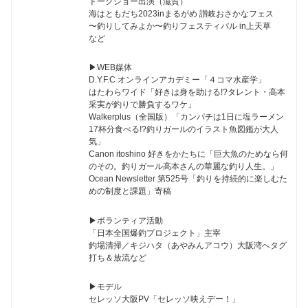
トークショー出演（滋賀）
海はともだち2023inまるがめ 讃岐おさかなフェス
〜釣りしてみよか〜釣りフェスティバル in上天草
など
▶︎WEB媒体
D.Y.F.C オンラインアカデミー「４コマ水産学」
はたわらワイド「好きは身を助ける!?タレント・高本
采実が釣りで勝負するワケ」
Walkerplus（全国版）「カンパチは1日に塩ラーメン
17杯分食べる!?釣りガールのイラスト魚図鑑が大人
気」
Canon itoshino 好きをかたちに「巨大魚のためなら何
のその。釣りガール高本さんの華麗な釣り人生。」
Ocean Newsletter 第525号「釣りを持続的に楽しむた
めの制度と課題」寄稿
▶︎ボランティア活動
「日本全国爆釣プロジェクト」主宰
釣場清掃／キジハタ（あやみんアコウ）大阪湾へタグ
打ち＆放流など
▶︎モデル
セレッソ大阪PV「セレッソ映えデー！」