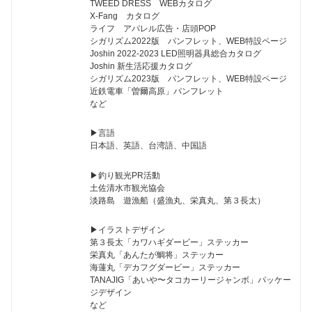
TWEED DRESS WEBカタログ
X-Fang カタログ
ライフ アパレル広告・店頭POP
シガリズム2022版 パンフレット、WEB特設ページ
Joshin 2022-2023 LED照明器具総合カタログ
Joshin 新生活応援カタログ
シガリズム2023版 パンフレット、WEB特設ページ
近鉄電車「曽爾高原」パンフレット
など
▶︎言語
日本語、英語、台湾語、中国語
▶︎釣り観光PR活動
土佐清水市観光協会
淡路島 遊漁船（盛漁丸、栄真丸、第３長太）
▶︎イラストデザイン
第３長太「カワハギダービー」ステッカー
栄真丸「あんたが鯛将」ステッカー
海蓮丸「デカフグダービー」ステッカー
TANAJIG「あいや〜タコカーリージャンボ」パッケー
ジデザイン
など