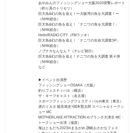
あやみんのフィッシングショー大阪2020突撃レポート
（釣り具のトリセツ）
巨大魚&幻の魚を追え！〜大阪湾の魚を大調査！〜
（NHK総合）
巨大魚&幻の魚を追え！「ナニワの魚を大調査！」
（NHK総合）
Hello!RADIO CITY（FMラジオ）
巨大魚&幻の魚を追え！「ナニワの生命大調査SP」
（NHK総合）
ノブナカなんなん？（テレビ朝日）
巨大魚&幻の魚を追え！ナニワの魚を大調査 第４弾
（NHK総合）
など
▶︎イベント出演歴
フィッシングショーOSAKA（大阪）
釣りフェスティバル（横浜）
ザ・キープキャスト（名古屋）
スポーツフィッシングフェスティバルin東京（東京）
虎のミカタ 能見篤史×関本賢太郎 スペシャルトークシ
ョー MC
MOTHERLAKE ATTRACTION inブランチ大津京 MC・
トークショー出演（滋賀）
海はともだち2023inまるがめ 讃岐おさかなフェス