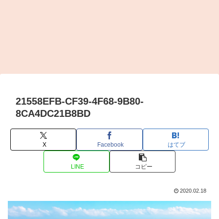
21558EFB-CF39-4F68-9B80-
8CA4DC21B8BD
X
Facebook
はてブ
LINE
コピー
2020.02.18