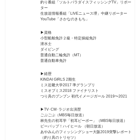
釣り番組「ソルトパラダイスフィッシングTV」リポー
ター
生放送情報番組「LIVEニュース堺」中継リポーター
YouTube「さかなのきもち」
▶︎資格
小型船舶免許２級・特定操縦免許
潜水士
ダイビング
普通自動二輪免許（MT）
普通自動車免許
▶︎経歴
KINDAI GIRLS 2期生
ミス近畿大学2017 準グランプリ
ミスオブミス2018 ファイナリスト
つり具のブンブン 初代イメージガール 2019〜2021
▶︎TV･CM･ラジオ出演歴
ごぶごぶ（MBS毎日放送）
林先生の初耳学「初耳ピーポー」（MBS毎日放送）
ビーバップ！ハイヒール （朝日放送）
あやみんのフィッシングショー大阪2019突撃レポート
（釣り具のトリセツ）