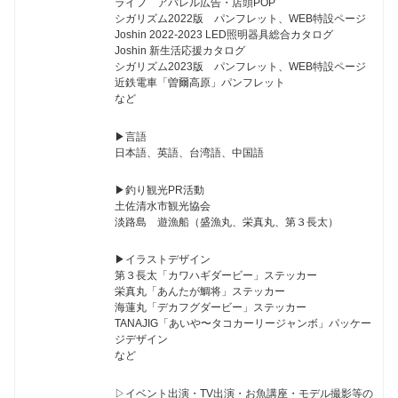
ライフ アパレル広告・店頭POP
シガリズム2022版 パンフレット、WEB特設ページ
Joshin 2022-2023 LED照明器具総合カタログ
Joshin 新生活応援カタログ
シガリズム2023版 パンフレット、WEB特設ページ
近鉄電車「曽爾高原」パンフレット
など
▶︎言語
日本語、英語、台湾語、中国語
▶︎釣り観光PR活動
土佐清水市観光協会
淡路島 遊漁船（盛漁丸、栄真丸、第３長太）
▶︎イラストデザイン
第３長太「カワハギダービー」ステッカー
栄真丸「あんたが鯛将」ステッカー
海蓮丸「デカフグダービー」ステッカー
TANAJIG「あいや〜タコカーリージャンボ」パッケー
ジデザイン
など
▷イベント出演・TV出演・お魚講座・モデル撮影等の