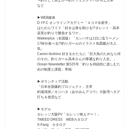
〜釣りしてみよか〜釣りフェスティバル in上天草
など
▶︎WEB媒体
D.Y.F.C オンラインアカデミー「４コマ水産学」
はたわらワイド「好きは身を助ける!?タレント・高本
采実が釣りで勝負するワケ」
Walkerplus（全国版）「カンパチは1日に塩ラーメン
17杯分食べる!?釣りガールのイラスト魚図鑑が大人
気」
Canon itoshino 好きをかたちに「巨大魚のためなら何
のその。釣りガール高本さんの華麗な釣り人生。」
Ocean Newsletter 第525号「釣りを持続的に楽しむた
めの制度と課題」寄稿
▶︎ボランティア活動
「日本全国爆釣プロジェクト」主宰
釣場清掃／キジハタ（あやみんアコウ）大阪湾へタグ
打ち＆放流など
▶︎モデル
セレッソ大阪PV「セレッソ映えデー！」
TWEED DRESS WEBカタログ
X-Fang カタログ