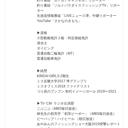
釣り番組「ルアルアチャンネル」リポーター
釣り番組「ソルトパラダイスフィッシングTV」リポー
ター
生放送情報番組「LIVEニュース堺」中継リポーター
YouTube「さかなのきもち」
▶︎資格
小型船舶免許２級・特定操縦免許
潜水士
ダイビング
普通自動二輪免許（MT）
普通自動車免許
▶︎経歴
KINDAI GIRLS 2期生
ミス近畿大学2017 準グランプリ
ミスオブミス2018 ファイナリスト
つり具のブンブン 初代イメージガール 2019〜2021
▶︎TV･CM･ラジオ出演歴
ごぶごぶ（MBS毎日放送）
林先生の初耳学「初耳ピーポー」（MBS毎日放送）
ビーバップ！ハイヒール （朝日放送）
あやみんのフィッシングショー大阪2019突撃レポート