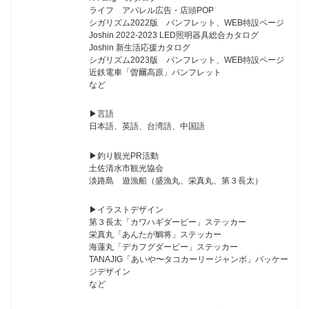
ライフ アパレル広告・店頭POP
シガリズム2022版 パンフレット、WEB特設ページ
Joshin 2022-2023 LED照明器具総合カタログ
Joshin 新生活応援カタログ
シガリズム2023版 パンフレット、WEB特設ページ
近鉄電車「曽爾高原」パンフレット
など
▶︎言語
日本語、英語、台湾語、中国語
▶︎釣り観光PR活動
土佐清水市観光協会
淡路島 遊漁船（盛漁丸、栄真丸、第３長太）
▶︎イラストデザイン
第３長太「カワハギダービー」ステッカー
栄真丸「あんたが鯛将」ステッカー
海蓮丸「デカフグダービー」ステッカー
TANAJIG「あいや〜タコカーリージャンボ」パッケー
ジデザイン
など