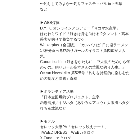
〜釣りしてみよか〜釣りフェスティバル in上天草
など
▶︎WEB媒体
D.Y.F.C オンラインアカデミー「４コマ水産学」
はたわらワイド「好きは身を助ける!?タレント・高本
采実が釣りで勝負するワケ」
Walkerplus（全国版）「カンパチは1日に塩ラーメン
17杯分食べる!?釣りガールのイラスト魚図鑑が大人
気」
Canon itoshino 好きをかたちに「巨大魚のためなら何
のその。釣りガール高本さんの華麗な釣り人生。」
Ocean Newsletter 第525号「釣りを持続的に楽しむた
めの制度と課題」寄稿
▶︎ボランティア活動
「日本全国爆釣プロジェクト」主宰
釣場清掃／キジハタ（あやみんアコウ）大阪湾へタグ
打ち＆放流など
▶︎モデル
セレッソ大阪PV「セレッソ映えデー！」
TWEED DRESS WEBカタログ
X-Fang カタログ