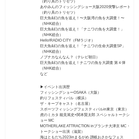
（釣り具のトリセツ）
あやみんのフィッシングショー大阪2020突撃レポート
（釣り具のトリセツ）
巨大魚&幻の魚を追え！〜大阪湾の魚を大調査！〜
（NHK総合）
巨大魚&幻の魚を追え！「ナニワの魚を大調査！」
（NHK総合）
Hello!RADIO CITY（FMラジオ）
巨大魚&幻の魚を追え！「ナニワの生命大調査SP」
（NHK総合）
ノブナカなんなん？（テレビ朝日）
巨大魚&幻の魚を追え！ナニワの魚を大調査 第４弾
（NHK総合）
など
▶︎イベント出演歴
フィッシングショーOSAKA（大阪）
釣りフェスティバル（横浜）
ザ・キープキャスト（名古屋）
スポーツフィッシングフェスティバルin東京（東京）
虎のミカタ 能見篤史×関本賢太郎 スペシャルトークシ
ョー MC
MOTHERLAKE ATTRACTION inブランチ大津京 MC・
トークショー出演（滋賀）
海はともだち2023inまるがめ 讃岐おさかなフェス