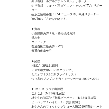
釣り番組「ルアルアチャンネル」リポーター
釣り番組「ソルトパラダイスフィッシングTV」リポー
ター
生放送情報番組「LIVEニュース堺」中継リポーター
YouTube「さかなのきもち」
▶︎資格
小型船舶免許２級・特定操縦免許
潜水士
ダイビング
普通自動二輪免許（MT）
普通自動車免許
▶︎経歴
KINDAI GIRLS 2期生
ミス近畿大学2017 準グランプリ
ミスオブミス2018 ファイナリスト
つり具のブンブン 初代イメージガール 2019〜2021
▶︎TV･CM･ラジオ出演歴
ごぶごぶ（MBS毎日放送）
林先生の初耳学「初耳ピーポー」（MBS毎日放送）
ビーバップ！ハイヒール （朝日放送）
あやみんのフィッシングショー大阪2019突撃レポート