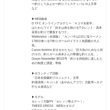
〜釣りしてみよか〜釣りフェスティバル in上天草
など
▶︎WEB媒体
D.Y.F.C オンラインアカデミー「４コマ水産学」
はたわらワイド「好きは身を助ける!?タレント・高本
采実が釣りで勝負するワケ」
Walkerplus（全国版）「カンパチは1日に塩ラーメン
17杯分食べる!?釣りガールのイラスト魚図鑑が大人
気」
Canon itoshino 好きをかたちに「巨大魚のためなら何
のその。釣りガール高本さんの華麗な釣り人生。」
Ocean Newsletter 第525号「釣りを持続的に楽しむた
めの制度と課題」寄稿
▶︎ボランティア活動
「日本全国爆釣プロジェクト」主宰
釣場清掃／キジハタ（あやみんアコウ）大阪湾へタグ
打ち＆放流など
▶︎モデル
セレッソ大阪PV「セレッソ映えデー！」
TWEED DRESS WEBカタログ