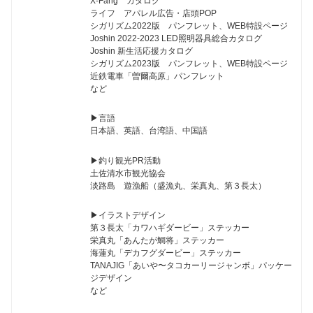
X-Fang カタログ
ライフ アパレル広告・店頭POP
シガリズム2022版 パンフレット、WEB特設ページ
Joshin 2022-2023 LED照明器具総合カタログ
Joshin 新生活応援カタログ
シガリズム2023版 パンフレット、WEB特設ページ
近鉄電車「曽爾高原」パンフレット
など
▶︎言語
日本語、英語、台湾語、中国語
▶︎釣り観光PR活動
土佐清水市観光協会
淡路島 遊漁船（盛漁丸、栄真丸、第３長太）
▶︎イラストデザイン
第３長太「カワハギダービー」ステッカー
栄真丸「あんたが鯛将」ステッカー
海蓮丸「デカフグダービー」ステッカー
TANAJIG「あいや〜タコカーリージャンボ」パッケー
ジデザイン
など