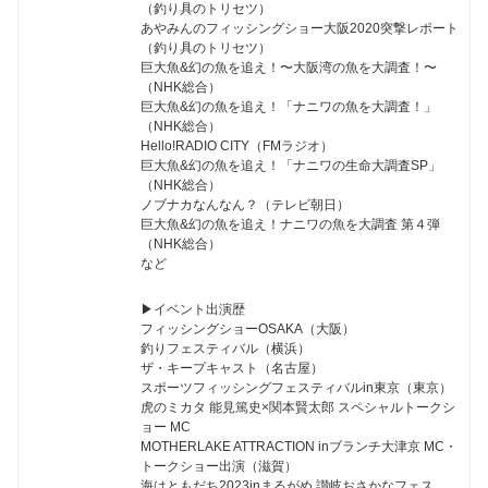
（釣り具のトリセツ）
あやみんのフィッシングショー大阪2020突撃レポート
（釣り具のトリセツ）
巨大魚&幻の魚を追え！〜大阪湾の魚を大調査！〜
（NHK総合）
巨大魚&幻の魚を追え！「ナニワの魚を大調査！」
（NHK総合）
Hello!RADIO CITY（FMラジオ）
巨大魚&幻の魚を追え！「ナニワの生命大調査SP」
（NHK総合）
ノブナカなんなん？（テレビ朝日）
巨大魚&幻の魚を追え！ナニワの魚を大調査 第４弾
（NHK総合）
など
▶︎イベント出演歴
フィッシングショーOSAKA（大阪）
釣りフェスティバル（横浜）
ザ・キープキャスト（名古屋）
スポーツフィッシングフェスティバルin東京（東京）
虎のミカタ 能見篤史×関本賢太郎 スペシャルトークシ
ョー MC
MOTHERLAKE ATTRACTION inブランチ大津京 MC・
トークショー出演（滋賀）
海はともだち2023inまるがめ 讃岐おさかなフェス