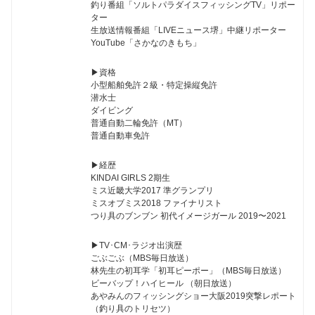
釣り番組「ソルトパラダイスフィッシングTV」リポー
ター
生放送情報番組「LIVEニュース堺」中継リポーター
YouTube「さかなのきもち」
▶︎資格
小型船舶免許２級・特定操縦免許
潜水士
ダイビング
普通自動二輪免許（MT）
普通自動車免許
▶︎経歴
KINDAI GIRLS 2期生
ミス近畿大学2017 準グランプリ
ミスオブミス2018 ファイナリスト
つり具のブンブン 初代イメージガール 2019〜2021
▶︎TV･CM･ラジオ出演歴
ごぶごぶ（MBS毎日放送）
林先生の初耳学「初耳ピーポー」（MBS毎日放送）
ビーバップ！ハイヒール （朝日放送）
あやみんのフィッシングショー大阪2019突撃レポート
（釣り具のトリセツ）