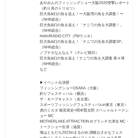
あやみんのフィッシングショー大阪2020突撃レポート
（釣り具のトリセツ）
巨大魚&幻の魚を追え！〜大阪湾の魚を大調査！〜
（NHK総合）
巨大魚&幻の魚を追え！「ナニワの魚を大調査！」
（NHK総合）
Hello!RADIO CITY（FMラジオ）
巨大魚&幻の魚を追え！「ナニワの生命大調査SP」
（NHK総合）
ノブナカなんなん？（テレビ朝日）
巨大魚&幻の魚を追え！ナニワの魚を大調査 第４弾
（NHK総合）
など
▶︎イベント出演歴
フィッシングショーOSAKA（大阪）
釣りフェスティバル（横浜）
ザ・キープキャスト（名古屋）
スポーツフィッシングフェスティバルin東京（東京）
虎のミカタ 能見篤史×関本賢太郎 スペシャルトークシ
ョー MC
MOTHERLAKE ATTRACTION inブランチ大津京 MC・
トークショー出演（滋賀）
海はともだち2023inまるがめ 讃岐おさかなフェス
〜釣りしてみよか〜釣りフェスティバル in上天草