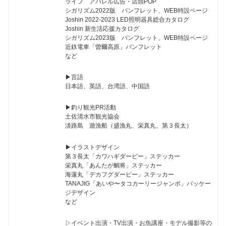
ライフ アパレル広告・店頭POP
シガリズム2022版 パンフレット、WEB特設ページ
Joshin 2022-2023 LED照明器具総合カタログ
Joshin 新生活応援カタログ
シガリズム2023版 パンフレット、WEB特設ページ
近鉄電車「曽爾高原」パンフレット
など
▶︎言語
日本語、英語、台湾語、中国語
▶︎釣り観光PR活動
土佐清水市観光協会
淡路島 遊漁船（盛漁丸、栄真丸、第３長太）
▶︎イラストデザイン
第３長太「カワハギダービー」ステッカー
栄真丸「あんたが鯛将」ステッカー
海蓮丸「デカフグダービー」ステッカー
TANAJIG「あいや〜タコカーリージャンボ」パッケー
ジデザイン
など
▷イベント出演・TV出演・お魚講座・モデル撮影等の