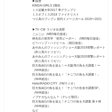
▶︎経歴
KINDAI GIRLS 2期生
ミス近畿大学2017 準グランプリ
ミスオブミス2018 ファイナリスト
つり具のブンブン 初代イメージガール 2019〜2021
▶︎TV･CM･ラジオ出演歴
ごぶごぶ（MBS毎日放送）
林先生の初耳学「初耳ピーポー」（MBS毎日放送）
ビーバップ！ハイヒール （朝日放送）
あやみんのフィッシングショー大阪2019突撃レポート
（釣り具のトリセツ）
あやみんのフィッシングショー大阪2020突撃レポート
（釣り具のトリセツ）
巨大魚&幻の魚を追え！〜大阪湾の魚を大調査！〜
（NHK総合）
巨大魚&幻の魚を追え！「ナニワの魚を大調査！」
（NHK総合）
Hello!RADIO CITY（FMラジオ）
巨大魚&幻の魚を追え！「ナニワの生命大調査SP」
（NHK総合）
ノブナカなんなん？（テレビ朝日）
巨大魚&幻の魚を追え！ナニワの魚を大調査 第４弾
（NHK総合）
など