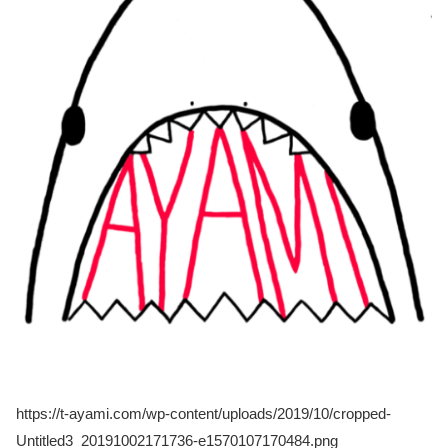
https://t-ayami.com/wp-content/uploads/2019/10/cropped-
Untitled3_20191002171736-e1570107170484.png