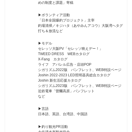
めの制度と課題」寄稿
▶︎ボランティア活動
「日本全国爆釣プロジェクト」主宰
釣場清掃／キジハタ（あやみんアコウ）大阪湾へタグ
打ち＆放流など
▶︎モデル
セレッソ大阪PV「セレッソ映えデー！」
TWEED DRESS WEBカタログ
X-Fang カタログ
ライフ アパレル広告・店頭POP
シガリズム2022版 パンフレット、WEB特設ページ
Joshin 2022-2023 LED照明器具総合カタログ
Joshin 新生活応援カタログ
シガリズム2023版 パンフレット、WEB特設ページ
近鉄電車「曽爾高原」パンフレット
など
▶︎言語
日本語、英語、台湾語、中国語
▶︎釣り観光PR活動
土佐清水市観光協会