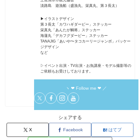
淡路島 遊漁船（盛漁丸、栄真丸、第３長太）
▶︎イラストデザイン
第３長太「カワハギダービー」ステッカー
栄真丸「あんたが鯛将」ステッカー
海蓮丸「デカフグダービー」ステッカー
TANAJIG「あいや〜タコカーリージャンボ」パッケー
ジデザイン
など
▷イベント出演・TV出演・お魚講座・モデル撮影等の
ご依頼もお受けしております。
ヽ ❤︎ Follow me ❤︎ ／
シェアする
X
Facebook
はてブ