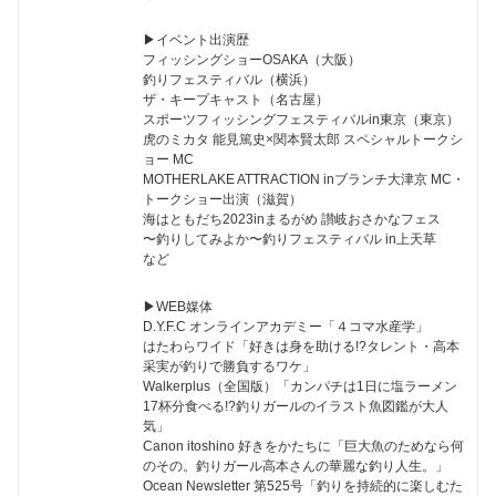
▶︎イベント出演歴
フィッシングショーOSAKA（大阪）
釣りフェスティバル（横浜）
ザ・キープキャスト（名古屋）
スポーツフィッシングフェスティバルin東京（東京）
虎のミカタ 能見篤史×関本賢太郎 スペシャルトークシ
ョー MC
MOTHERLAKE ATTRACTION inブランチ大津京 MC・
トークショー出演（滋賀）
海はともだち2023inまるがめ 讃岐おさかなフェス
〜釣りしてみよか〜釣りフェスティバル in上天草
など
▶︎WEB媒体
D.Y.F.C オンラインアカデミー「４コマ水産学」
はたわらワイド「好きは身を助ける!?タレント・高本
采実が釣りで勝負するワケ」
Walkerplus（全国版）「カンパチは1日に塩ラーメン
17杯分食べる!?釣りガールのイラスト魚図鑑が大人
気」
Canon itoshino 好きをかたちに「巨大魚のためなら何
のその。釣りガール高本さんの華麗な釣り人生。」
Ocean Newsletter 第525号「釣りを持続的に楽しむた