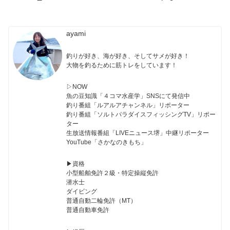
ayami
釣りが好き、海が好き、そしてサメが好き！
大物を釣るために筋トレをしています！
▷NOW
魚の豆知識「４コマ水産学」SNSにて発信中
釣り番組「ルアルアチャンネル」リポーター
釣り番組「ソルトパラダイスフィッシングTV」リポー
ター
生放送情報番組「LIVEニュース堺」中継リポーター
YouTube「さかなのきもち」
▶︎資格
小型船舶免許２級・特定操縦免許
潜水士
ダイビング
普通自動二輪免許（MT）
普通自動車免許