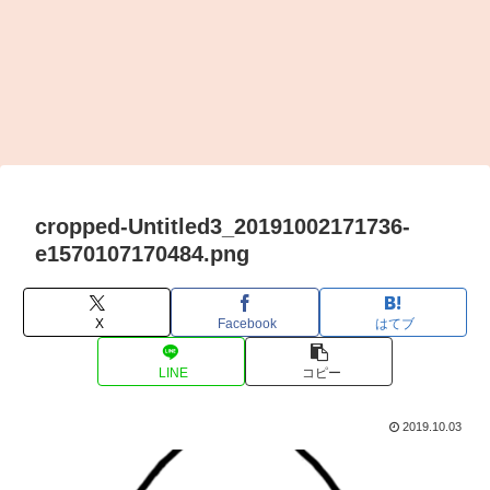
cropped-Untitled3_20191002171736-
e1570107170484.png
X
Facebook
はてブ
LINE
コピー
2019.10.03