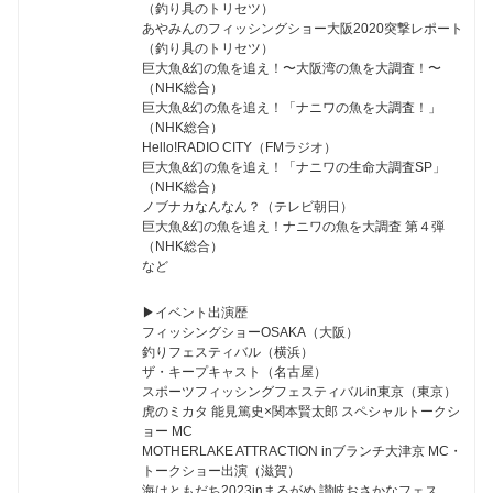
（釣り具のトリセツ）
あやみんのフィッシングショー大阪2020突撃レポート
（釣り具のトリセツ）
巨大魚&幻の魚を追え！〜大阪湾の魚を大調査！〜
（NHK総合）
巨大魚&幻の魚を追え！「ナニワの魚を大調査！」
（NHK総合）
Hello!RADIO CITY（FMラジオ）
巨大魚&幻の魚を追え！「ナニワの生命大調査SP」
（NHK総合）
ノブナカなんなん？（テレビ朝日）
巨大魚&幻の魚を追え！ナニワの魚を大調査 第４弾
（NHK総合）
など
▶︎イベント出演歴
フィッシングショーOSAKA（大阪）
釣りフェスティバル（横浜）
ザ・キープキャスト（名古屋）
スポーツフィッシングフェスティバルin東京（東京）
虎のミカタ 能見篤史×関本賢太郎 スペシャルトークシ
ョー MC
MOTHERLAKE ATTRACTION inブランチ大津京 MC・
トークショー出演（滋賀）
海はともだち2023inまるがめ 讃岐おさかなフェス