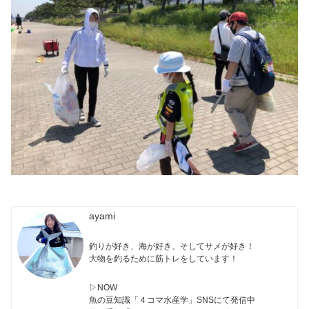
ayami
釣りが好き、海が好き、そしてサメが好き！
大物を釣るために筋トレをしています！
▷NOW
魚の豆知識「４コマ水産学」SNSにて発信中