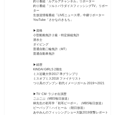
釣り番組「ルアルアチャンネル」リポーター
釣り番組「ソルトパラダイスフィッシングTV」リポー
ター
生放送情報番組「LIVEニュース堺」中継リポーター
YouTube「さかなのきもち」
▶︎資格
小型船舶免許２級・特定操縦免許
潜水士
ダイビング
普通自動二輪免許（MT）
普通自動車免許
▶︎経歴
KINDAI GIRLS 2期生
ミス近畿大学2017 準グランプリ
ミスオブミス2018 ファイナリスト
つり具のブンブン 初代イメージガール 2019〜2021
▶︎TV･CM･ラジオ出演歴
ごぶごぶ（MBS毎日放送）
林先生の初耳学「初耳ピーポー」（MBS毎日放送）
ビーバップ！ハイヒール （朝日放送）
あやみんのフィッシングショー大阪2019突撃レポート