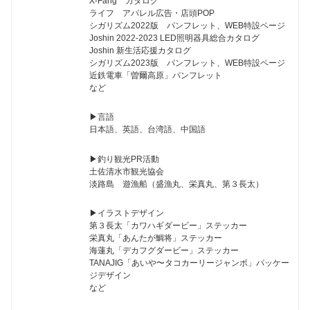
X-Fang カタログ
ライフ アパレル広告・店頭POP
シガリズム2022版 パンフレット、WEB特設ページ
Joshin 2022-2023 LED照明器具総合カタログ
Joshin 新生活応援カタログ
シガリズム2023版 パンフレット、WEB特設ページ
近鉄電車「曽爾高原」パンフレット
など
▶︎言語
日本語、英語、台湾語、中国語
▶︎釣り観光PR活動
土佐清水市観光協会
淡路島 遊漁船（盛漁丸、栄真丸、第３長太）
▶︎イラストデザイン
第３長太「カワハギダービー」ステッカー
栄真丸「あんたが鯛将」ステッカー
海蓮丸「デカフグダービー」ステッカー
TANAJIG「あいや〜タコカーリージャンボ」パッケー
ジデザイン
など