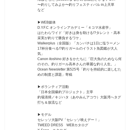
〜釣りしてみよか〜釣りフェスティバル in上天草
など
▶︎WEB媒体
D.Y.F.C オンラインアカデミー「４コマ水産学」
はたわらワイド「好きは身を助ける!?タレント・高本
采実が釣りで勝負するワケ」
Walkerplus（全国版）「カンパチは1日に塩ラーメン
17杯分食べる!?釣りガールのイラスト魚図鑑が大人
気」
Canon itoshino 好きをかたちに「巨大魚のためなら何
のその。釣りガール高本さんの華麗な釣り人生。」
Ocean Newsletter 第525号「釣りを持続的に楽しむた
めの制度と課題」寄稿
▶︎ボランティア活動
「日本全国爆釣プロジェクト」主宰
釣場清掃／キジハタ（あやみんアコウ）大阪湾へタグ
打ち＆放流など
▶︎モデル
セレッソ大阪PV「セレッソ映えデー！」
TWEED DRESS WEBカタログ