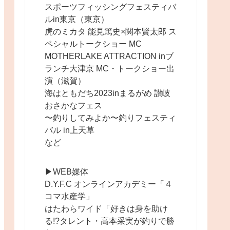
スポーツフィッシングフェスティバ
ルin東京（東京）
虎のミカタ 能見篤史×関本賢太郎 ス
ペシャルトークショー MC
MOTHERLAKE ATTRACTION inブ
ランチ大津京 MC・トークショー出
演（滋賀）
海はともだち2023inまるがめ 讃岐
おさかなフェス
〜釣りしてみよか〜釣りフェスティ
バル in上天草
など
▶︎WEB媒体
D.Y.F.C オンラインアカデミー「４
コマ水産学」
はたわらワイド「好きは身を助け
る!?タレント・高本采実が釣りで勝