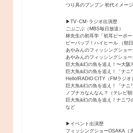
つり具のブンブン 初代イメージガー
▶︎TV･CM･ラジオ出演歴
ごぶごぶ（MBS毎日放送）
林先生の初耳学「初耳ピーポー
ビーバップ！ハイヒール （朝
あやみんのフィッシングショー
あやみんのフィッシングショー
巨大魚&幻の魚を追え！〜大阪
巨大魚&幻の魚を追え！「ナニ
Hello!RADIO CITY（FMラジオ
巨大魚&幻の魚を追え！「ナニワ
ノブナカなんなん？（テレビ朝
巨大魚&幻の魚を追え！ナニワの
など
▶︎イベント出演歴
フィッシングショーOSAKA（