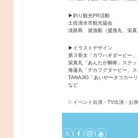
▶︎釣り観光PR活動
土佐清水市観光協会
淡路島 遊漁船（盛漁丸、栄真
▶︎イラストデザイン
第３長太「カワハギダービー」
栄真丸「あんたが鯛将」ステッ
海蓮丸「デカフグダービー」ス
TANAJIG「あいや〜タコカ
など
▷イベント出演・TV出演・お