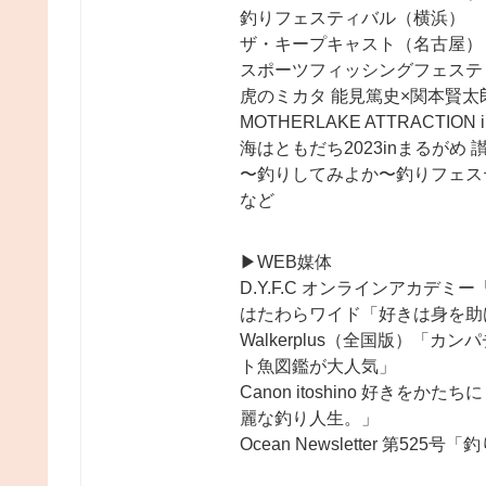
釣りフェスティバル（横浜）
ザ・キープキャスト（名古屋）
スポーツフィッシングフェステ
虎のミカタ 能見篤史×関本賢太
MOTHERLAKE ATTRACT
海はともだち2023inまるがめ
〜釣りしてみよか〜釣りフェステ
など
▶︎WEB媒体
D.Y.F.C オンラインアカデミ
はたわらワイド「好きは身を助
Walkerplus（全国版）「
ト魚図鑑が大人気」
Canon itoshino 好き
麗な釣り人生。」
Ocean Newsletter 第