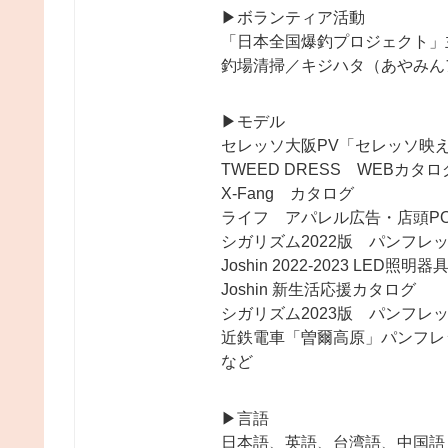
▶︎ボランティア活動
「日本全国爆釣プロジェクト」
釣場清掃／キジハタ（あやみん
▶︎モデル
セレッソ大阪PV「セレッソ映
TWEED DRESS WEBカタロ
X-Fang カタログ
ライフ アパレル広告・店頭PO
シガリズム2022版 パンフレ
Joshin 2022-2023 LED照
Joshin 新生活応援カタログ
シガリズム2023版 パンフレ
近鉄電車「曽爾高原」パンフレ
など
▶︎言語
日本語、英語、台湾語、中国語