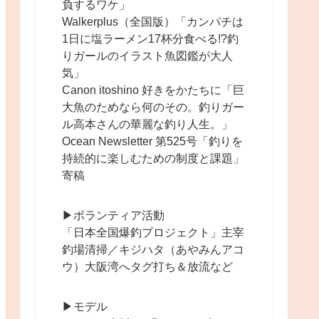
負するワケ」
Walkerplus（全国版）「カンパチは
1日に塩ラーメン17杯分食べる!?釣
りガールのイラスト魚図鑑が大人
気」
Canon itoshino 好きをかたちに「巨
大魚のためなら何のその。釣りガー
ル高本さんの華麗な釣り人生。」
Ocean Newsletter 第525号「釣りを
持続的に楽しむための制度と課題」
寄稿
▶︎ボランティア活動
「日本全国爆釣プロジェクト」主宰
釣場清掃／キジハタ（あやみんアコ
ウ）大阪湾へタグ打ち＆放流など
▶︎モデル