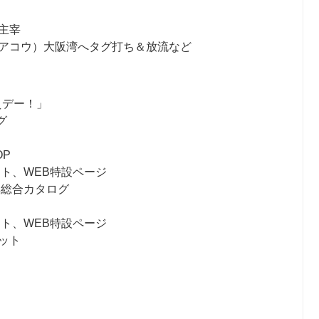
主宰
アコウ）大阪湾へタグ打ち＆放流など
えデー！」
グ
P
ット、WEB特設ページ
明器具総合カタログ
ット、WEB特設ページ
ット