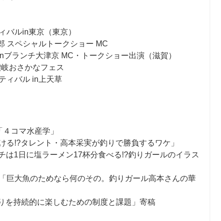
ィバルin東京（東京）
郎 スペシャルトークショー MC
ION inブランチ大津京 MC・トークショー出演（滋賀）
 讃岐おさかなフェス
ィバル in上天草
ー「４コマ水産学」
ける!?タレント・高本采実が釣りで勝負するワケ」
カンパチは1日に塩ラーメン17杯分食べる!?釣りガールのイラス
をかたちに「巨大魚のためなら何のその。釣りガール高本さんの華
525号「釣りを持続的に楽しむための制度と課題」寄稿