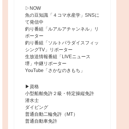
▷NOW
魚の豆知識「４コマ水産学」SNSに
て発信中
釣り番組「ルアルアチャンネル」リ
ポーター
釣り番組「ソルトパラダイスフィッ
シングTV」リポーター
生放送情報番組「LIVEニュース
堺」中継リポーター
YouTube「さかなのきもち」
▶︎資格
小型船舶免許２級・特定操縦免許
潜水士
ダイビング
普通自動二輪免許（MT）
普通自動車免許