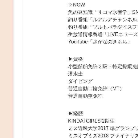
▷NOW
魚の豆知識「４コマ水産学」S
釣り番組「ルアルアチャンネル
釣り番組「ソルトパラダイスフ
生放送情報番組「LIVEニュー
YouTube「さかなのきもち」
▶︎資格
小型船舶免許２級・特定操縦免
潜水士
ダイビング
普通自動二輪免許（MT）
普通自動車免許
▶︎経歴
KINDAI GIRLS 2期生
ミス近畿大学2017 準グランプ
ミスオブミス2018 ファイナリ