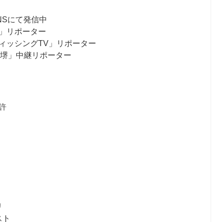
NSにて発信中
」リポーター
ィッシングTV」リポーター
ス堺」中継リポーター
許
リ
スト