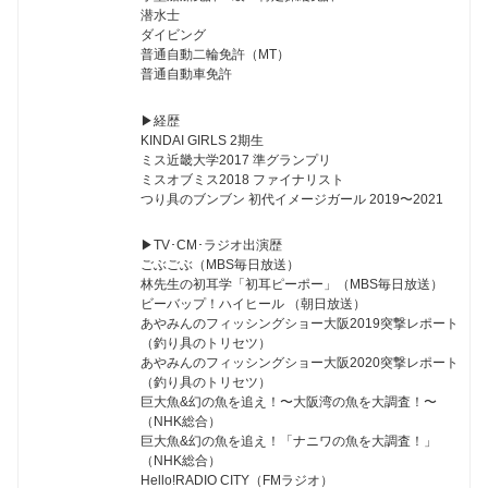
潜水士
ダイビング
普通自動二輪免許（MT）
普通自動車免許
▶︎経歴
KINDAI GIRLS 2期生
ミス近畿大学2017 準グランプリ
ミスオブミス2018 ファイナリスト
つり具のブンブン 初代イメージガール 2019〜2021
▶︎TV･CM･ラジオ出演歴
ごぶごぶ（MBS毎日放送）
林先生の初耳学「初耳ピーポー」（MBS毎日放送）
ビーバップ！ハイヒール （朝日放送）
あやみんのフィッシングショー大阪2019突撃レポート
（釣り具のトリセツ）
あやみんのフィッシングショー大阪2020突撃レポート
（釣り具のトリセツ）
巨大魚&幻の魚を追え！〜大阪湾の魚を大調査！〜
（NHK総合）
巨大魚&幻の魚を追え！「ナニワの魚を大調査！」
（NHK総合）
Hello!RADIO CITY（FMラジオ）