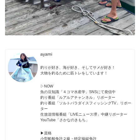
ayami
釣りが好き、海が好き、そしてサメが好き！
大物を釣るために筋トレをしています！
▷NOW
魚の豆知識「４コマ水産学」SNSにて発信中
釣り番組「ルアルアチャンネル」リポーター
釣り番組「ソルトパラダイスフィッシングTV」リポー
ター
生放送情報番組「LIVEニュース堺」中継リポーター
YouTube「さかなのきもち」
▶︎資格
小型船舶免許２級・特定操縦免許