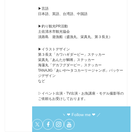
▶︎言語
日本語、英語、台湾語、中国語
▶︎釣り観光PR活動
土佐清水市観光協会
淡路島 遊漁船（盛漁丸、栄真丸、第３長太）
▶︎イラストデザイン
第３長太「カワハギダービー」ステッカー
栄真丸「あんたが鯛将」ステッカー
海蓮丸「デカフグダービー」ステッカー
TANAJIG「あいや〜タコカーリージャンボ」パッケー
ジデザイン
など
▷イベント出演・TV出演・お魚講座・モデル撮影等の
ご依頼もお受けしております。
ヽ ❤︎ Follow me ❤︎ ／