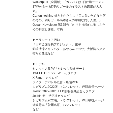
Walkerplus（全国版）「カンパチは1日に塩ラーメン
17杯分食べる!?釣りガールのイラスト魚図鑑が大人
気」
Canon itoshino 好きをかたちに「巨大魚のためなら何
のその。釣りガール高本さんの華麗な釣り人生。」
Ocean Newsletter 第525号「釣りを持続的に楽しむた
めの制度と課題」寄稿
▶︎ボランティア活動
「日本全国爆釣プロジェクト」主宰
釣場清掃／キジハタ（あやみんアコウ）大阪湾へタグ
打ち＆放流など
▶︎モデル
セレッソ大阪PV「セレッソ映えデー！」
TWEED DRESS WEBカタログ
X-Fang カタログ
ライフ アパレル広告・店頭POP
シガリズム2022版 パンフレット、WEB特設ページ
Joshin 2022-2023 LED照明器具総合カタログ
Joshin 新生活応援カタログ
シガリズム2023版 パンフレット、WEB特設ページ
近鉄電車「曽爾高原」パンフレット
など