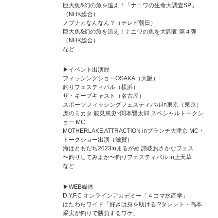
巨大魚&幻の魚を追え！「ナニワの生命大調査SP」
（NHK総合）
ノブナカなんなん？（テレビ朝日）
巨大魚&幻の魚を追え！ナニワの魚を大調査 第４弾
（NHK総合）
など
▶︎イベント出演歴
フィッシングショーOSAKA（大阪）
釣りフェスティバル（横浜）
ザ・キープキャスト（名古屋）
スポーツフィッシングフェスティバルin東京（東京）
虎のミカタ 能見篤史×関本賢太郎 スペシャルトークシ
ョー MC
MOTHERLAKE ATTRACTION inブランチ大津京 MC・
トークショー出演（滋賀）
海はともだち2023inまるがめ 讃岐おさかなフェス
〜釣りしてみよか〜釣りフェスティバル in上天草
など
▶︎WEB媒体
D.Y.F.C オンラインアカデミー「４コマ水産学」
はたわらワイド「好きは身を助ける!?タレント・高本
采実が釣りで勝負するワケ」