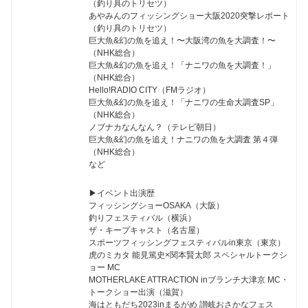
（釣り具のトリセツ）
あやみんのフィッシングショー大阪2020突撃レポート
（釣り具のトリセツ）
巨大魚&幻の魚を追え！〜大阪湾の魚を大調査！〜
（NHK総合）
巨大魚&幻の魚を追え！「ナニワの魚を大調査！」
（NHK総合）
Hello!RADIO CITY（FMラジオ）
巨大魚&幻の魚を追え！「ナニワの生命大調査SP」
（NHK総合）
ノブナカなんなん？（テレビ朝日）
巨大魚&幻の魚を追え！ナニワの魚を大調査 第４弾
（NHK総合）
など
▶︎イベント出演歴
フィッシングショーOSAKA（大阪）
釣りフェスティバル（横浜）
ザ・キープキャスト（名古屋）
スポーツフィッシングフェスティバルin東京（東京）
虎のミカタ 能見篤史×関本賢太郎 スペシャルトークシ
ョー MC
MOTHERLAKE ATTRACTION inブランチ大津京 MC・
トークショー出演（滋賀）
海はともだち2023inまるがめ 讃岐おさかなフェス