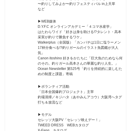
〜釣りしてみよか〜釣りフェスティバル in上天草
など
▶︎WEB媒体
D.Y.F.C オンラインアカデミー「４コマ水産学」
はたわらワイド「好きは身を助ける!?タレント・高本
采実が釣りで勝負するワケ」
Walkerplus（全国版）「カンパチは1日に塩ラーメン
17杯分食べる!?釣りガールのイラスト魚図鑑が大人
気」
Canon itoshino 好きをかたちに「巨大魚のためなら何
のその。釣りガール高本さんの華麗な釣り人生。」
Ocean Newsletter 第525号「釣りを持続的に楽しむた
めの制度と課題」寄稿
▶︎ボランティア活動
「日本全国爆釣プロジェクト」主宰
釣場清掃／キジハタ（あやみんアコウ）大阪湾へタグ
打ち＆放流など
▶︎モデル
セレッソ大阪PV「セレッソ映えデー！」
TWEED DRESS WEBカタログ
X-Fang カタログ