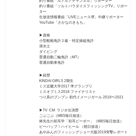
釣り番組「ルアルアチャンネル」リポーター
釣り番組「ソルトパラダイスフィッシングTV」リポー
ター
生放送情報番組「LIVEニュース堺」中継リポーター
YouTube「さかなのきもち」
▶︎資格
小型船舶免許２級・特定操縦免許
潜水士
ダイビング
普通自動二輪免許（MT）
普通自動車免許
▶︎経歴
KINDAI GIRLS 2期生
ミス近畿大学2017 準グランプリ
ミスオブミス2018 ファイナリスト
つり具のブンブン 初代イメージガール 2019〜2021
▶︎TV･CM･ラジオ出演歴
ごぶごぶ（MBS毎日放送）
林先生の初耳学「初耳ピーポー」（MBS毎日放送）
ビーバップ！ハイヒール （朝日放送）
あやみんのフィッシングショー大阪2019突撃レポート