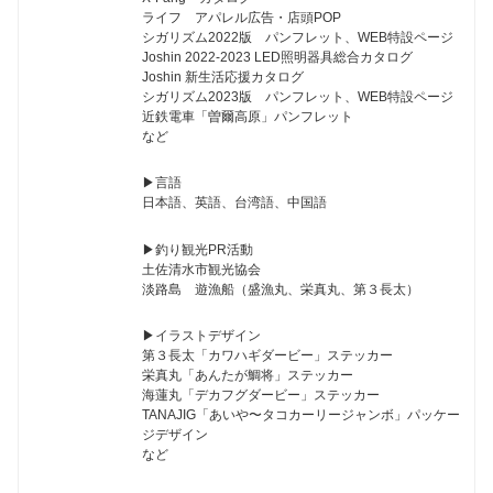
ライフ アパレル広告・店頭POP
シガリズム2022版 パンフレット、WEB特設ページ
Joshin 2022-2023 LED照明器具総合カタログ
Joshin 新生活応援カタログ
シガリズム2023版 パンフレット、WEB特設ページ
近鉄電車「曽爾高原」パンフレット
など
▶︎言語
日本語、英語、台湾語、中国語
▶︎釣り観光PR活動
土佐清水市観光協会
淡路島 遊漁船（盛漁丸、栄真丸、第３長太）
▶︎イラストデザイン
第３長太「カワハギダービー」ステッカー
栄真丸「あんたが鯛将」ステッカー
海蓮丸「デカフグダービー」ステッカー
TANAJIG「あいや〜タコカーリージャンボ」パッケー
ジデザイン
など