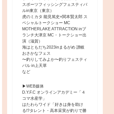
スポーツフィッシングフェスティバ
ルin東京（東京）
虎のミカタ 能見篤史×関本賢太郎 ス
ペシャルトークショー MC
MOTHERLAKE ATTRACTION inブ
ランチ大津京 MC・トークショー出
演（滋賀）
海はともだち2023inまるがめ 讃岐
おさかなフェス
〜釣りしてみよか〜釣りフェスティ
バル in上天草
など
▶︎WEB媒体
D.Y.F.C オンラインアカデミー「４
コマ水産学」
はたわらワイド「好きは身を助け
る!?タレント・高本采実が釣りで勝