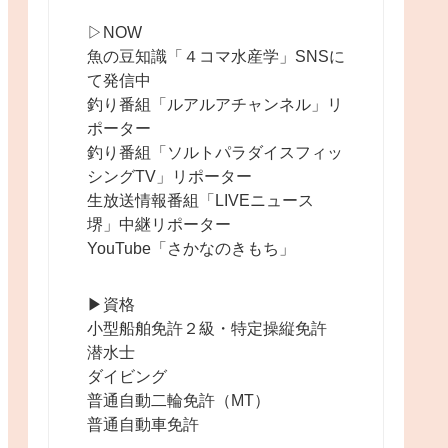
▷NOW
魚の豆知識「４コマ水産学」SNSに
て発信中
釣り番組「ルアルアチャンネル」リ
ポーター
釣り番組「ソルトパラダイスフィッ
シングTV」リポーター
生放送情報番組「LIVEニュース
堺」中継リポーター
YouTube「さかなのきもち」
▶︎資格
小型船舶免許２級・特定操縦免許
潜水士
ダイビング
普通自動二輪免許（MT）
普通自動車免許