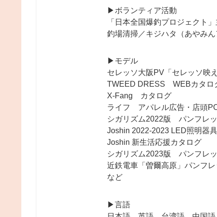
▶︎ボランティア活動
「日本全国爆釣プロジェクト」
釣場清掃／キジハタ（あやみん
▶︎モデル
セレッソ大阪PV「セレッソ映
TWEED DRESS WEBカタロ
X-Fang カタログ
ライフ アパレル広告・店頭PO
シガリズム2022版 パンフレ
Joshin 2022-2023 LED照
Joshin 新生活応援カタログ
シガリズム2023版 パンフレ
近鉄電車「曽爾高原」パンフレ
など
▶︎言語
日本語、英語、台湾語、中国語