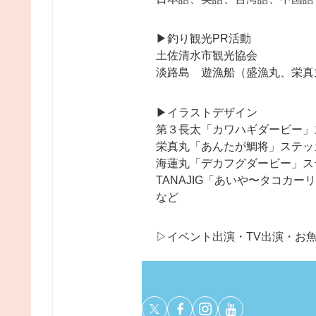
▶︎釣り観光PR活動
土佐清水市観光協会
淡路島 遊漁船（盛漁丸、栄真
▶︎イラストデザイン
第３長太「カワハギダービー」
栄真丸「あんたが鯛将」ステッ
海蓮丸「デカフグダービー」ス
TANAJIG「あいや〜タコカ
など
▷イベント出演・TV出演・お