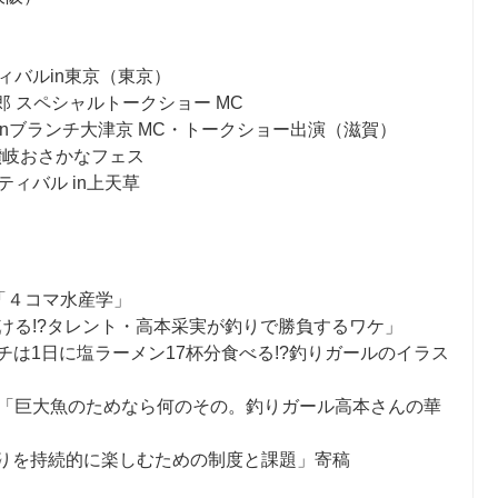
ィバルin東京（東京）
郎 スペシャルトークショー MC
ION inブランチ大津京 MC・トークショー出演（滋賀）
 讃岐おさかなフェス
ィバル in上天草
ー「４コマ水産学」
ける!?タレント・高本采実が釣りで勝負するワケ」
カンパチは1日に塩ラーメン17杯分食べる!?釣りガールのイラス
をかたちに「巨大魚のためなら何のその。釣りガール高本さんの華
525号「釣りを持続的に楽しむための制度と課題」寄稿