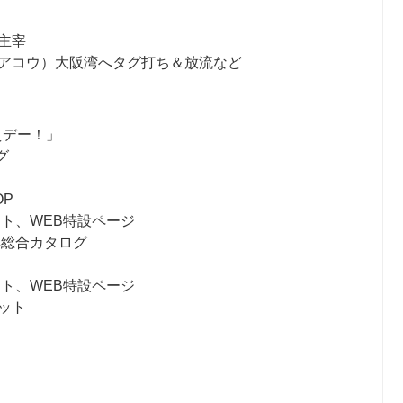
主宰
アコウ）大阪湾へタグ打ち＆放流など
えデー！」
グ
P
ット、WEB特設ページ
明器具総合カタログ
ット、WEB特設ページ
ット