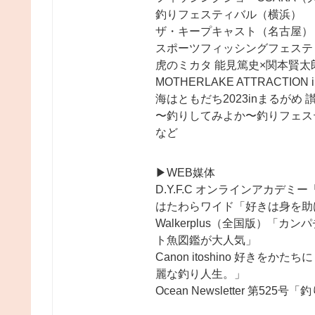
釣りフェスティバル（横浜）
ザ・キープキャスト（名古屋）
スポーツフィッシングフェステ
虎のミカタ 能見篤史×関本賢太
MOTHERLAKE ATTRACT
海はともだち2023inまるがめ
〜釣りしてみよか〜釣りフェステ
など
▶︎WEB媒体
D.Y.F.C オンラインアカデミ
はたわらワイド「好きは身を助
Walkerplus（全国版）「
ト魚図鑑が大人気」
Canon itoshino 好き
麗な釣り人生。」
Ocean Newsletter 第