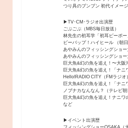
つり具のブンブン 初代イメージガー
▶︎TV･CM･ラジオ出演歴
ごぶごぶ（MBS毎日放送）
林先生の初耳学「初耳ピーポー
ビーバップ！ハイヒール （朝
あやみんのフィッシングショー
あやみんのフィッシングショー
巨大魚&幻の魚を追え！〜大阪
巨大魚&幻の魚を追え！「ナニ
Hello!RADIO CITY（FMラジオ
巨大魚&幻の魚を追え！「ナニワ
ノブナカなんなん？（テレビ朝
巨大魚&幻の魚を追え！ナニワの
など
▶︎イベント出演歴
フィッシングショーOSAKA（