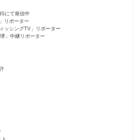
NSにて発信中
」リポーター
ィッシングTV」リポーター
ス堺」中継リポーター
許
リ
スト