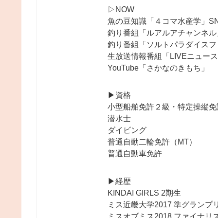
▷NOW
魚の豆知識「４コマ水産学」S
釣り番組「ルアルアチャンネル
釣り番組「ソルトパラダイスフ
生放送情報番組「LIVEニュー
YouTube「さかなのきもち」
▶︎資格
小型船舶免許２級・特定操縦免
潜水士
ダイビング
普通自動二輪免許（MT）
普通自動車免許
▶︎経歴
KINDAI GIRLS 2期生
ミス近畿大学2017 準グランプ
ミスオブミス2018 ファイナリ