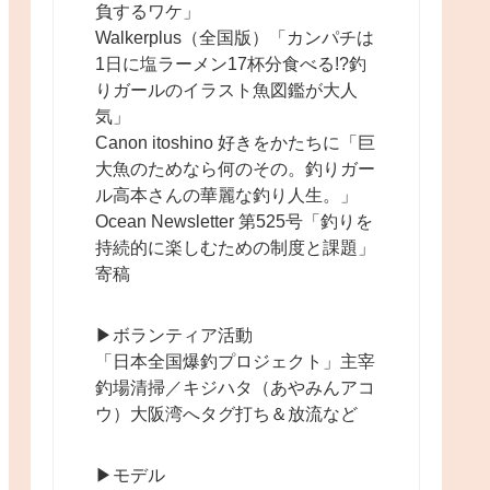
負するワケ」
Walkerplus（全国版）「カンパチは
1日に塩ラーメン17杯分食べる!?釣
りガールのイラスト魚図鑑が大人
気」
Canon itoshino 好きをかたちに「巨
大魚のためなら何のその。釣りガー
ル高本さんの華麗な釣り人生。」
Ocean Newsletter 第525号「釣りを
持続的に楽しむための制度と課題」
寄稿
▶︎ボランティア活動
「日本全国爆釣プロジェクト」主宰
釣場清掃／キジハタ（あやみんアコ
ウ）大阪湾へタグ打ち＆放流など
▶︎モデル