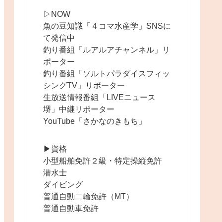
▷NOW
魚の豆知識「４コマ水産学」SNSに
て発信中
釣り番組「ルアルアチャンネル」リ
ポーター
釣り番組「ソルトパラダイスフィッ
シングTV」リポーター
生放送情報番組「LIVEニュース
堺」中継リポーター
YouTube「さかなのきもち」
▶︎資格
小型船舶免許２級・特定操縦免許
潜水士
ダイビング
普通自動二輪免許（MT）
普通自動車免許