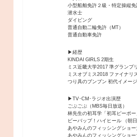
小型船舶免許２級・特定操縦免
潜水士
ダイビング
普通自動二輪免許（MT）
普通自動車免許
▶︎経歴
KINDAI GIRLS 2期生
ミス近畿大学2017 準グランプ
ミスオブミス2018 ファイナリ
つり具のブンブン 初代イメージガー
▶︎TV･CM･ラジオ出演歴
ごぶごぶ（MBS毎日放送）
林先生の初耳学「初耳ピーポー
ビーバップ！ハイヒール （朝
あやみんのフィッシングショー
あやみんのフィッシングショー