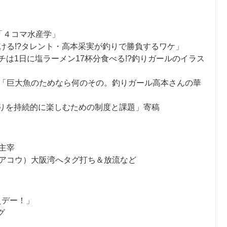
ー「４コマ水産学」
ける!?タレント・高本采実が釣りで勝負するワケ」
カンパチは1日に塩ラーメン17杯分食べる!?釣りガールのイラス
をかたちに「巨大魚のためなら何のその。釣りガール高本さんの華
525号「釣りを持続的に楽しむための制度と課題」寄稿
主宰
アコウ）大阪湾へタグ打ち＆放流など
えデー！」
グ