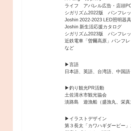
ライフ アパレル広告・店頭PO
シガリズム2022版 パンフレ
Joshin 2022-2023 LED照
Joshin 新生活応援カタログ
シガリズム2023版 パンフレ
近鉄電車「曽爾高原」パンフレ
など
▶︎言語
日本語、英語、台湾語、中国語
▶︎釣り観光PR活動
土佐清水市観光協会
淡路島 遊漁船（盛漁丸、栄真
▶︎イラストデザイン
第３長太「カワハギダービー」