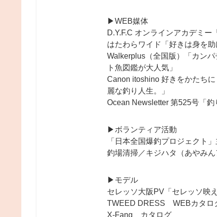
▶︎WEB媒体
D.Y.F.C オンラインアカデミ
はたわらワイド「好きは身を助
Walkerplus（全国版）「
ト魚図鑑が大人気」
Canon itoshino 好き
麗な釣り人生。」
Ocean Newsletter 第
▶︎ボランティア活動
「日本全国爆釣プロジェクト」
釣場清掃／キジハタ（あやみん
▶︎モデル
セレッソ大阪PV「セレッソ映
TWEED DRESS WEBカタロ
X-Fang カタログ