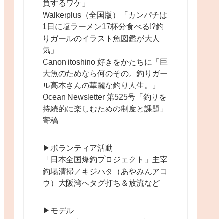
負するワケ」
Walkerplus（全国版）「カンパチは
1日に塩ラーメン17杯分食べる!?釣
りガールのイラスト魚図鑑が大人
気」
Canon itoshino 好きをかたちに「巨
大魚のためなら何のその。釣りガー
ル高本さんの華麗な釣り人生。」
Ocean Newsletter 第525号「釣りを
持続的に楽しむための制度と課題」
寄稿
▶︎ボランティア活動
「日本全国爆釣プロジェクト」主宰
釣場清掃／キジハタ（あやみんアコ
ウ）大阪湾へタグ打ち＆放流など
▶︎モデル