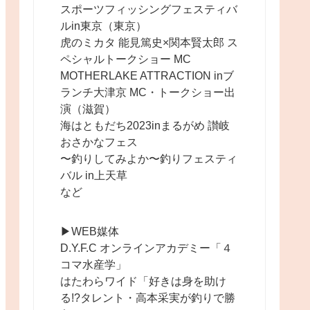
スポーツフィッシングフェスティバ
ルin東京（東京）
虎のミカタ 能見篤史×関本賢太郎 ス
ペシャルトークショー MC
MOTHERLAKE ATTRACTION inブ
ランチ大津京 MC・トークショー出
演（滋賀）
海はともだち2023inまるがめ 讃岐
おさかなフェス
〜釣りしてみよか〜釣りフェスティ
バル in上天草
など
▶︎WEB媒体
D.Y.F.C オンラインアカデミー「４
コマ水産学」
はたわらワイド「好きは身を助け
る!?タレント・高本采実が釣りで勝