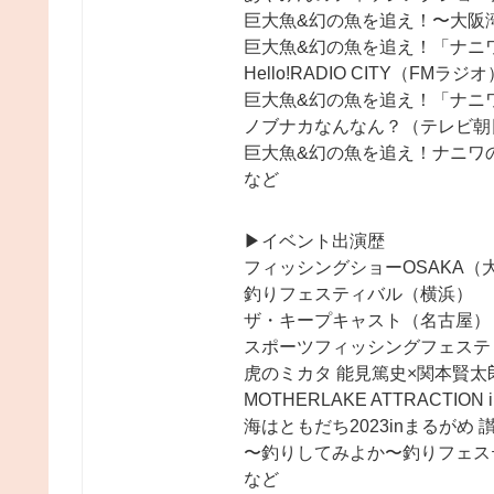
巨大魚&幻の魚を追え！〜大阪
巨大魚&幻の魚を追え！「ナニ
Hello!RADIO CITY（FMラジオ
巨大魚&幻の魚を追え！「ナニワ
ノブナカなんなん？（テレビ朝
巨大魚&幻の魚を追え！ナニワの
など
▶︎イベント出演歴
フィッシングショーOSAKA（
釣りフェスティバル（横浜）
ザ・キープキャスト（名古屋）
スポーツフィッシングフェステ
虎のミカタ 能見篤史×関本賢太
MOTHERLAKE ATTRACT
海はともだち2023inまるがめ
〜釣りしてみよか〜釣りフェステ
など