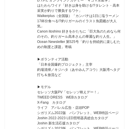
D.Y.F.C オンラインアカデミー「４コマ水産学」
はたわらワイド「好きは身を助ける!?タレント・高本
采実が釣りで勝負するワケ」
Walkerplus（全国版）「カンパチは1日に塩ラーメン
17杯分食べる!?釣りガールのイラスト魚図鑑が大人
気」
Canon itoshino 好きをかたちに「巨大魚のためなら何
のその。釣りガール高本さんの華麗な釣り人生。」
Ocean Newsletter 第525号「釣りを持続的に楽しむた
めの制度と課題」寄稿
▶︎ボランティア活動
「日本全国爆釣プロジェクト」主宰
釣場清掃／キジハタ（あやみんアコウ）大阪湾へタグ
打ち＆放流など
▶︎モデル
セレッソ大阪PV「セレッソ映えデー！」
TWEED DRESS WEBカタログ
X-Fang カタログ
ライフ アパレル広告・店頭POP
シガリズム2022版 パンフレット、WEB特設ページ
Joshin 2022-2023 LED照明器具総合カタログ
Joshin 新生活応援カタログ
シガリズム2023版 パンフレット、WEB特設ページ