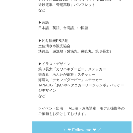
近鉄電車「曽爾高原」パンフレット
など
▶︎言語
日本語、英語、台湾語、中国語
▶︎釣り観光PR活動
土佐清水市観光協会
淡路島 遊漁船（盛漁丸、栄真丸、第３長太）
▶︎イラストデザイン
第３長太「カワハギダービー」ステッカー
栄真丸「あんたが鯛将」ステッカー
海蓮丸「デカフグダービー」ステッカー
TANAJIG「あいや〜タコカーリージャンボ」パッケー
ジデザイン
など
▷イベント出演・TV出演・お魚講座・モデル撮影等の
ご依頼もお受けしております。
ヽ ❤︎ Follow me ❤︎ ／