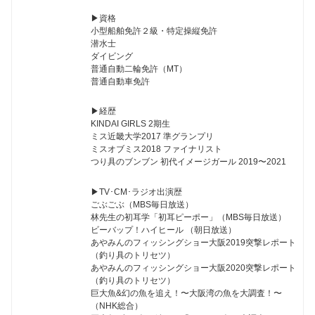
▶︎資格
小型船舶免許２級・特定操縦免許
潜水士
ダイビング
普通自動二輪免許（MT）
普通自動車免許
▶︎経歴
KINDAI GIRLS 2期生
ミス近畿大学2017 準グランプリ
ミスオブミス2018 ファイナリスト
つり具のブンブン 初代イメージガール 2019〜2021
▶︎TV･CM･ラジオ出演歴
ごぶごぶ（MBS毎日放送）
林先生の初耳学「初耳ピーポー」（MBS毎日放送）
ビーバップ！ハイヒール （朝日放送）
あやみんのフィッシングショー大阪2019突撃レポート
（釣り具のトリセツ）
あやみんのフィッシングショー大阪2020突撃レポート
（釣り具のトリセツ）
巨大魚&幻の魚を追え！〜大阪湾の魚を大調査！〜
（NHK総合）