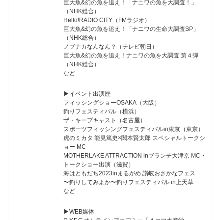
巨大魚&幻の魚を追え！「ナニワの魚を大調査！」
（NHK総合）
Hello!RADIO CITY（FMラジオ）
巨大魚&幻の魚を追え！「ナニワの生命大調査SP」
（NHK総合）
ノブナカなんなん？（テレビ朝日）
巨大魚&幻の魚を追え！ナニワの魚を大調査 第４弾
（NHK総合）
など
▶︎イベント出演歴
フィッシングショーOSAKA（大阪）
釣りフェスティバル（横浜）
ザ・キープキャスト（名古屋）
スポーツフィッシングフェスティバルin東京（東京）
虎のミカタ 能見篤史×関本賢太郎 スペシャルトークシ
ョー MC
MOTHERLAKE ATTRACTION inブランチ大津京 MC・
トークショー出演（滋賀）
海はともだち2023inまるがめ 讃岐おさかなフェス
〜釣りしてみよか〜釣りフェスティバル in上天草
など
▶︎WEB媒体