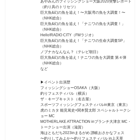
あやみんのフィッシングショー大阪2020突撃レポート
（釣り具のトリセツ）
巨大魚&幻の魚を追え！〜大阪湾の魚を大調査！〜
（NHK総合）
巨大魚&幻の魚を追え！「ナニワの魚を大調査！」
（NHK総合）
Hello!RADIO CITY（FMラジオ）
巨大魚&幻の魚を追え！「ナニワの生命大調査SP」
（NHK総合）
ノブナカなんなん？（テレビ朝日）
巨大魚&幻の魚を追え！ナニワの魚を大調査 第４弾
（NHK総合）
など
▶︎イベント出演歴
フィッシングショーOSAKA（大阪）
釣りフェスティバル（横浜）
ザ・キープキャスト（名古屋）
スポーツフィッシングフェスティバルin東京（東京）
虎のミカタ 能見篤史×関本賢太郎 スペシャルトークシ
ョー MC
MOTHERLAKE ATTRACTION inブランチ大津京 MC・
トークショー出演（滋賀）
海はともだち2023inまるがめ 讃岐おさかなフェス
〜釣りしてみよか〜釣りフェスティバル in上天草