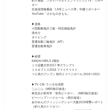
釣り番組「ソルトパラダイスフィッシングTV」リポー
ター
生放送情報番組「LIVEニュース堺」中継リポーター
YouTube「さかなのきもち」
▶︎資格
小型船舶免許２級・特定操縦免許
潜水士
ダイビング
普通自動二輪免許（MT）
普通自動車免許
▶︎経歴
KINDAI GIRLS 2期生
ミス近畿大学2017 準グランプリ
ミスオブミス2018 ファイナリスト
つり具のブンブン 初代イメージガール 2019〜2021
▶︎TV･CM･ラジオ出演歴
ごぶごぶ（MBS毎日放送）
林先生の初耳学「初耳ピーポー」（MBS毎日放送）
ビーバップ！ハイヒール （朝日放送）
あやみんのフィッシングショー大阪2019突撃レポート
（釣り具のトリセツ）