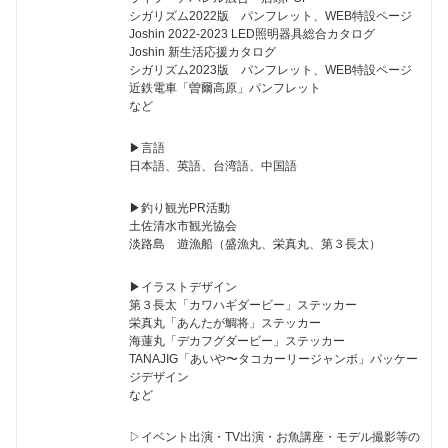
シガリズム2022版 パンフレット、WEB特設ページ
Joshin 2022-2023 LED照明器具総合カタログ
Joshin 新生活応援カタログ
シガリズム2023版 パンフレット、WEB特設ページ
近鉄電車「曽爾高原」パンフレット
など
▶︎言語
日本語、英語、台湾語、中国語
▶︎釣り観光PR活動
土佐清水市観光協会
淡路島 遊漁船（盛漁丸、栄真丸、第３長太）
▶︎イラストデザイン
第３長太「カワハギダービー」ステッカー
栄真丸「あんたが鯛将」ステッカー
海蓮丸「デカフグダービー」ステッカー
TANAJIG「あいや〜タコカーリージャンボ」パッケー
ジデザイン
など
▷イベント出演・TV出演・お魚講座・モデル撮影等の