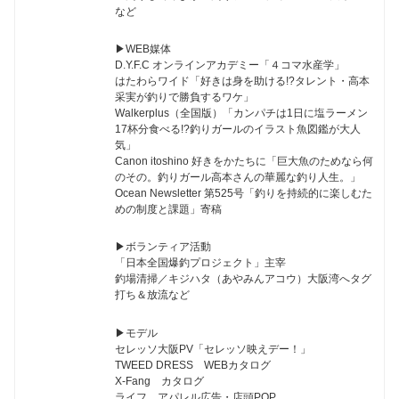
など
▶︎WEB媒体
D.Y.F.C オンラインアカデミー「４コマ水産学」
はたわらワイド「好きは身を助ける!?タレント・高本
采実が釣りで勝負するワケ」
Walkerplus（全国版）「カンパチは1日に塩ラーメン
17杯分食べる!?釣りガールのイラスト魚図鑑が大人
気」
Canon itoshino 好きをかたちに「巨大魚のためなら何
のその。釣りガール高本さんの華麗な釣り人生。」
Ocean Newsletter 第525号「釣りを持続的に楽しむた
めの制度と課題」寄稿
▶︎ボランティア活動
「日本全国爆釣プロジェクト」主宰
釣場清掃／キジハタ（あやみんアコウ）大阪湾へタグ
打ち＆放流など
▶︎モデル
セレッソ大阪PV「セレッソ映えデー！」
TWEED DRESS WEBカタログ
X-Fang カタログ
ライフ アパレル広告・店頭POP